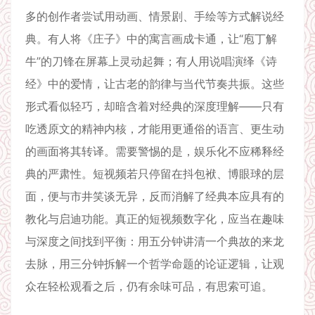
多的创作者尝试用动画、情景剧、手绘等方式解说经
典。有人将《庄子》中的寓言画成卡通，让“庖丁解
牛”的刀锋在屏幕上灵动起舞；有人用说唱演绎《诗
经》中的爱情，让古老的韵律与当代节奏共振。这些
形式看似轻巧，却暗含着对经典的深度理解——只有
吃透原文的精神内核，才能用更通俗的语言、更生动
的画面将其转译。需要警惕的是，娱乐化不应稀释经
典的严肃性。短视频若只停留在抖包袱、博眼球的层
面，便与市井笑谈无异，反而消解了经典本应具有的
教化与启迪功能。真正的短视频数字化，应当在趣味
与深度之间找到平衡：用五分钟讲清一个典故的来龙
去脉，用三分钟拆解一个哲学命题的论证逻辑，让观
众在轻松观看之后，仍有余味可品，有思索可追。