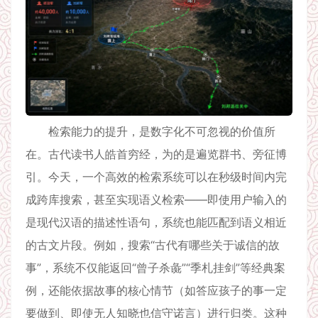
检索能力的提升，是数字化不可忽视的价值所
在。古代读书人皓首穷经，为的是遍览群书、旁征博
引。今天，一个高效的检索系统可以在秒级时间内完
成跨库搜索，甚至实现语义检索——即使用户输入的
是现代汉语的描述性语句，系统也能匹配到语义相近
的古文片段。例如，搜索“古代有哪些关于诚信的故
事”，系统不仅能返回“曾子杀彘”“季札挂剑”等经典案
例，还能依据故事的核心情节（如答应孩子的事一定
要做到、即使无人知晓也信守诺言）进行归类。这种