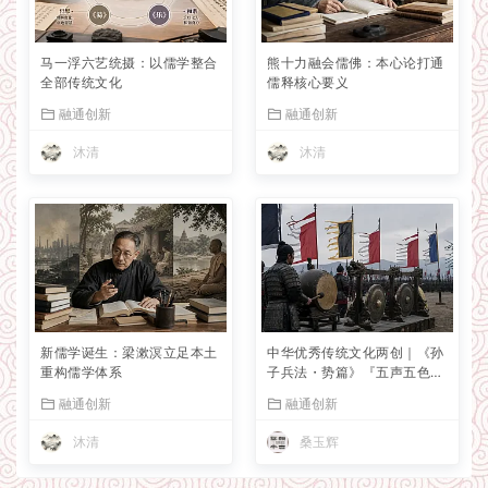
马一浮六艺统摄：以儒学整合
熊十力融会儒佛：本心论打通
全部传统文化
儒释核心要义
融通创新
融通创新
沐清
沐清
新儒学诞生：梁漱溟立足本土
中华优秀传统文化两创｜《孙
重构儒学体系
子兵法・势篇》『五声五色五
味』真的是简单比喻？
融通创新
融通创新
沐清
桑玉辉