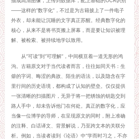
描成高清图像，上传到数据库，配上基础的OCR识别
——这样的“数字化”，不过是为古籍披上了一件电子
外衣，却未能让沉睡的文字真正苏醒。经典数字化的
核心，从来不是将书页搬上屏幕，而是要让知识被理
解、被检索、被持续地学以致用。
从“可读”到“可理解”，中间横亘着一道无形的鸿
沟。古籍原文对于当代读者而言，往往如同天书：生
僻的字词、晦涩的典故、陌生的语法，以及隐含在字
里行间的历史语境，都构成了认知的壁垒。仅仅提供
一张清晰的扫描图片，无异于将一把锈蚀的钥匙交到
路人手中，却未告诉他门在何处。真正的数字化，应
当像一位博学的导师，在呈现原文的同时，附上准确
的注释、白话译文、背景解说，乃至跨文本的关联分
析。例如，当读者读到《论语》中“学而时习之，不亦