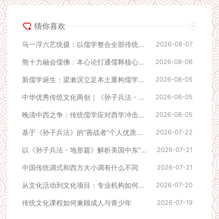
猜你喜欢
马一浮六艺统摄：以儒学整合全部传统文化
2026-08-07
熊十力融会儒佛：本心论打通儒释核心要义
2026-08-06
新儒学诞生：梁漱溟立足本土重构儒学体系
2026-08-05
中华优秀传统文化两创｜《孙子兵法・势篇》『五声五色五味』真的是简单比喻？
2026-08-05
晚清中西之争：传统儒学应对西学冲击的探索
2026-08-05
基于《孙子兵法》的“善战者”个人优质操作系统研究——以兵法为纲，指引个人实战决策
2026-07-22
以《孙子兵法・地形篇》解析美国中东“鸡肋困局”
2026-07-21
中国传统调式和西方大小调有什么不同
2026-07-21
从文化活动到文化项目：专业机构如何升级能力
2026-07-20
传统文化课程如何兼顾成人与青少年
2026-07-19