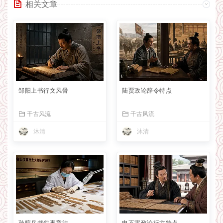
相关文章
邹阳上书行文风骨
陆贾政论辞令特点
千古风流
千古风流
沐清
沐清
孙膑兵书叙事章法
申不害政论行文特点