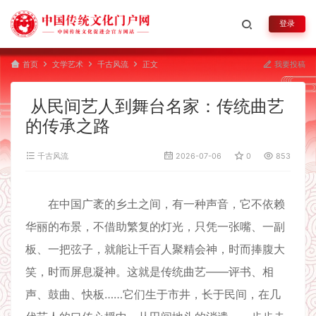
登录
首页
文学艺术
千古风流
正文
我要投稿
从民间艺人到舞台名家：传统曲艺
的传承之路
千古风流
2026-07-06
0
853
在中国广袤的乡土之间，有一种声音，它不依赖
华丽的布景，不借助繁复的灯光，只凭一张嘴、一副
板、一把弦子，就能让千百人聚精会神，时而捧腹大
笑，时而屏息凝神。这就是传统曲艺——评书、相
声、鼓曲、快板……它们生于市井，长于民间，在几