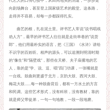
代艺人的口传心授中，从田间地头的消遣，一步步走
向剧场舞台，甚至登上国家级艺术的殿堂。这条路，
走得并不容易，却每一步都踩得扎实。
曲艺的根，扎在泥土里。评书艺人常说“说书唱戏
劝人方”，最早的评书艺人往往就是走街串巷的“说货
郎”，他们用最朴实的语言，把《三国》《水浒》讲给
不识字的百姓听。相声的源头，可以追溯到明清时期
的“像生”和“隔壁戏”，那些在天桥、夫子庙撂地的艺
人，靠的是“学、说、逗、唱”四门功课，一张嘴就是
一台戏。鼓曲则更盛于北方，京韵大鼓、西河大鼓、
梅花大鼓……每一种鼓曲背后，都有一方水土的方言
和民调。这些艺术形式，没有科班，没有教材，靠的
就是师父带徒弟，一句一句地教，一段一段地磨。