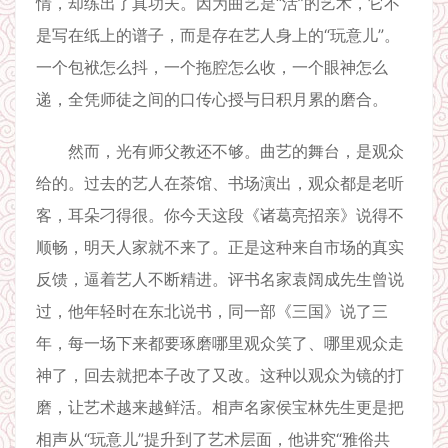
情，却练出了真功夫。因为曲艺是“活”的艺术，它不
是写在纸上的谱子，而是存在艺人身上的“玩意儿”。
一个包袱怎么抖，一个拖腔怎么收，一个眼神怎么
递，全凭师徒之间的口传心授与日积月累的磨合。
然而，光有师父教还不够。曲艺的舞台，是观众
给的。过去的艺人在茶馆、书场演出，观众都是老听
客，耳朵刁得很。你今天这段《诸葛亮招亲》说得不
顺畅，明天人家就不来了。正是这种来自市场的真实
反馈，逼着艺人不断精进。评书名家袁阔成先生曾说
过，他年轻时在东北说书，同一部《三国》说了三
年，每一场下来都要琢磨哪里观众笑了、哪里观众走
神了，回去就把本子改了又改。这种以观众为镜的打
磨，让艺术越来越鲜活。相声名家侯宝林先生更是把
相声从“玩意儿”提升到了艺术层面，他讲究“雅俗共