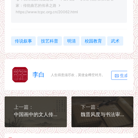
家：传统曲艺的传承之路
https://www.tcpc.org.cn/20062.html
传说叙事
技艺科普
明清
校园教育
武术
李白
生成海报
人生得意须尽欢，莫使金樽空对月。
上一篇：
下一篇：
中国画中的文人传统：诗书画印如何合一
魏晋风度与书法审美的形成