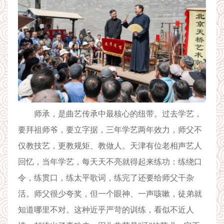
师承，是曲艺传承中最核心的纽带。过去学艺，
要拜祖师爷，要立字据，三年学艺两年效力，师父不
仅教技艺，更教规矩、教做人。天津有位老相声艺人
回忆，当年学艺，每天天不亮就得起来练功：练绕口
令，练贯口，练太平歌词，练完了还要给师父干杂
活。师父很少夸奖，但一个眼神、一声咳嗽，徒弟就
知道哪里不对。这种近乎严苛的训练，看似不近人