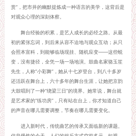
赏”，把市井的幽默提炼成一种语言的美学，这背后是
对观众心理的深刻体察。
舞台经验的积累，是艺人成长的必经之路。从最
初的紧张忘词，到后来从容不迫地与观众互动；从只
会照本宣科，到能够临场现挂、随机应变——这些蜕
变，没有捷径，全凭一场一场地演。鼓曲名家骆玉笙
先生，人称“小彩舞”，她从十七岁登台，到八十多岁
还活跃在舞台上，六十多年的舞台生涯，让她把京韵
大鼓唱到了一种“绕梁三日”的境界。她常说，舞台就
是艺术家的“练功房”，只有站在台上，你才知道自己
的声音在哪儿需要调整，节奏在哪儿需要变化。
进入新时代，传统曲艺的传承又面临新的课题。
信息爆炸的今天，人们的娱乐方式空前多元，短视