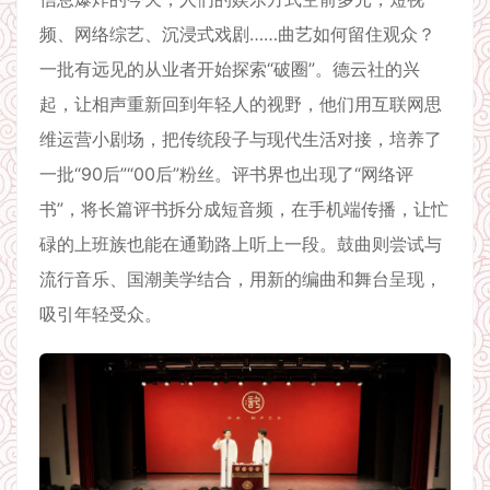
频、网络综艺、沉浸式戏剧……曲艺如何留住观众？
一批有远见的从业者开始探索“破圈”。德云社的兴
起，让相声重新回到年轻人的视野，他们用互联网思
维运营小剧场，把传统段子与现代生活对接，培养了
一批“90后”“00后”粉丝。评书界也出现了“网络评
书”，将长篇评书拆分成短音频，在手机端传播，让忙
碌的上班族也能在通勤路上听上一段。鼓曲则尝试与
流行音乐、国潮美学结合，用新的编曲和舞台呈现，
吸引年轻受众。