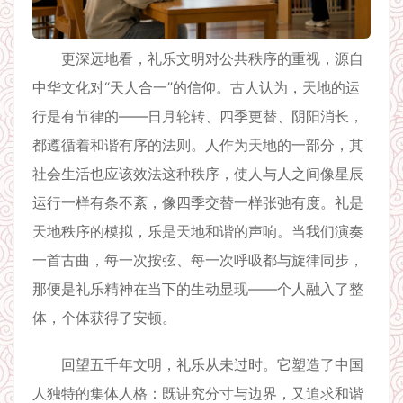
更深远地看，礼乐文明对公共秩序的重视，源自
中华文化对“天人合一”的信仰。古人认为，天地的运
行是有节律的——日月轮转、四季更替、阴阳消长，
都遵循着和谐有序的法则。人作为天地的一部分，其
社会生活也应该效法这种秩序，使人与人之间像星辰
运行一样有条不紊，像四季交替一样张弛有度。礼是
天地秩序的模拟，乐是天地和谐的声响。当我们演奏
一首古曲，每一次按弦、每一次呼吸都与旋律同步，
那便是礼乐精神在当下的生动显现——个人融入了整
体，个体获得了安顿。
回望五千年文明，礼乐从未过时。它塑造了中国
人独特的集体人格：既讲究分寸与边界，又追求和谐