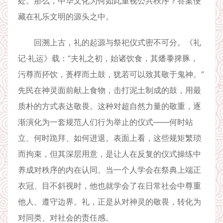
处。那么，中华文化为何如此重视公共秩序？答案便
藏在礼乐文明的源头之中。
回溯上古，礼的起源与祭祀仪式密不可分。《礼
记·礼运》载：“夫礼之初，始诸饮食，其燔黍捭豚，
污尊而抔饮，蒉桴而土鼓，犹若可以致其敬于鬼神。”
先民在神灵面前献上食物，击打泥土制成的鼓，用最
质朴的方式表达敬畏。这种对超自然力量的敬重，逐
渐演化为一套规范人们行为举止的仪式——何时站
立、何时跪拜、如何进退。表面上看，这些规矩繁琐
而拘束，但其深层用意，是让人在反复的仪式操练中
养成对秩序的内在认同。当一个人学会在祭典上端正
衣冠、目不斜视时，他也就学会了在日常社会中尊重
他人、遵守边界。礼，正是从对神灵的敬畏，转化为
对同类、对社会的责任感。