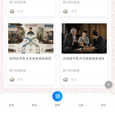
寻踪探源
寻踪探源
沐清
沐清
阳明后学各支系发展脉络梳理
汉初儒学复兴与典籍修复脉络
寻踪探源
寻踪探源
沐清
沐清
猜你喜欢
菜单
首页
资讯
人物
本站
董仲舒与汉代儒学官方化进程
2026-08-06