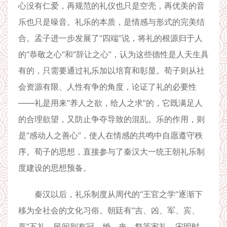
心没有仁爱，再规范的礼仪也只是空壳，再优美的音
乐也只是噪音。礼乐的本质，是情感与形式的完美结
合。孟子进一步发展了“四端”说，将礼的根源归于人
的“恭敬之心”和“辞让之心”，认为这些德性是人天生具
有的，只需要通过礼乐加以培育和彰显。荀子则从社
会资源有限、人性有争的角度，论证了礼的必要性
——礼是用来“养人之欲，给人之求”的，它既满足人
的合理欲望，又防止争夺导致的混乱。乐的作用，则
是“感动人之善心”，使人在情感的共鸣中自愿遵守秩
序。荀子的思想，直接参与了秦汉大一统王朝礼乐制
度建设的思想预备。
秦汉以后，礼乐制度从周代的“王官之学”逐渐下
移为全社会的文化习俗。朝廷有“吉、凶、军、宾、
嘉”五礼，民间则有冠、婚、丧、祭等家礼。宋明时