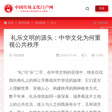
登录
首页
国学经典
寻踪探源
正文
我要投稿
礼乐文明的源头：中华文化为何重
视公共秩序
寻踪探源
2026-07-06
0
1,059
“礼”与“乐”二字，在中华文明的语境中，绝非仅仅
指向典礼上的揖让升降或丝竹管弦的旋律。它们是古
人理解世界、安顿人心、构建秩序的两种根本方式。
数千年来，礼乐传统如同一脉深泉，滋养着这片土地
上的公共生活，使人与人之间既保有分寸，又和谐共