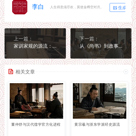
李白
生成海报
人生得意须尽欢，莫使金樽空对月。
上一篇：
下一篇：
家训家规的源流：古人怎样把文化写进家庭
从《尚书》到政事之学：早期经典如何记录治理经验
相关文章
董仲舒与汉代儒学官方化进程
黄宗羲与浙东学派经史源流