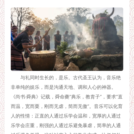
与礼同时生长的，是乐。古代圣王认为，音乐绝
非单纯的娱乐，而是沟通天地、调和人心的神器。
《尚书·舜典》记载，舜命夔“典乐，教胄子”，要求“直
而温，宽而栗，刚而无虐，简而无傲”。音乐可以化育
人的性情：正直的人通过乐学会温和，宽厚的人通过
乐学会庄重，刚强的人通过乐避免暴虐，简率的人通