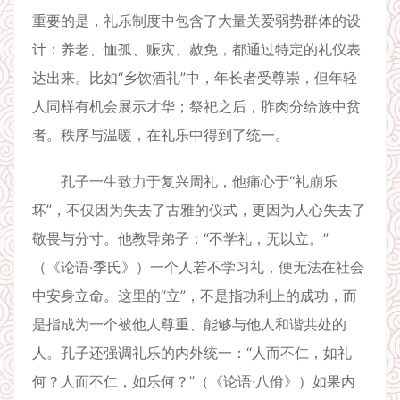
重要的是，礼乐制度中包含了大量关爱弱势群体的设
计：养老、恤孤、赈灾、赦免，都通过特定的礼仪表
达出来。比如“乡饮酒礼”中，年长者受尊崇，但年轻
人同样有机会展示才华；祭祀之后，胙肉分给族中贫
者。秩序与温暖，在礼乐中得到了统一。
孔子一生致力于复兴周礼，他痛心于“礼崩乐
坏”，不仅因为失去了古雅的仪式，更因为人心失去了
敬畏与分寸。他教导弟子：“不学礼，无以立。”
（《论语·季氏》）一个人若不学习礼，便无法在社会
中安身立命。这里的“立”，不是指功利上的成功，而
是指成为一个被他人尊重、能够与他人和谐共处的
人。孔子还强调礼乐的内外统一：“人而不仁，如礼
何？人而不仁，如乐何？”（《论语·八佾》）如果内