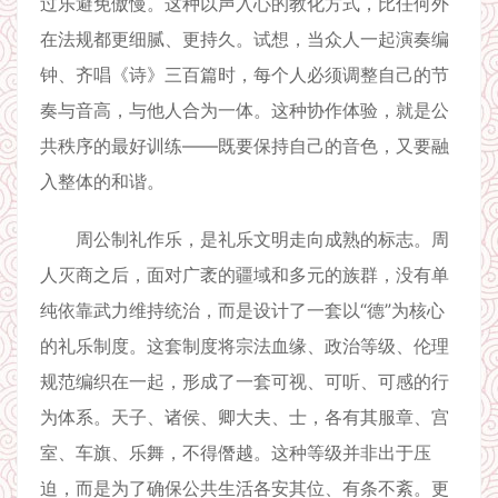
过乐避免傲慢。这种以声入心的教化方式，比任何外
在法规都更细腻、更持久。试想，当众人一起演奏编
钟、齐唱《诗》三百篇时，每个人必须调整自己的节
奏与音高，与他人合为一体。这种协作体验，就是公
共秩序的最好训练——既要保持自己的音色，又要融
入整体的和谐。
周公制礼作乐，是礼乐文明走向成熟的标志。周
人灭商之后，面对广袤的疆域和多元的族群，没有单
纯依靠武力维持统治，而是设计了一套以“德”为核心
的礼乐制度。这套制度将宗法血缘、政治等级、伦理
规范编织在一起，形成了一套可视、可听、可感的行
为体系。天子、诸侯、卿大夫、士，各有其服章、宫
室、车旗、乐舞，不得僭越。这种等级并非出于压
迫，而是为了确保公共生活各安其位、有条不紊。更