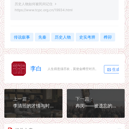
历史人物如何被民间记住
https://www.tcpc.org.cn/19934.html
传说叙事
先秦
历史人物
史实考辨
榫卯
李白
生成海报
人生得意须尽欢，莫使金樽空对月。
上一篇：
下一篇：
李清照的才情与时代：不只是一位婉约词人
冉闵——被遗忘的武悼天王