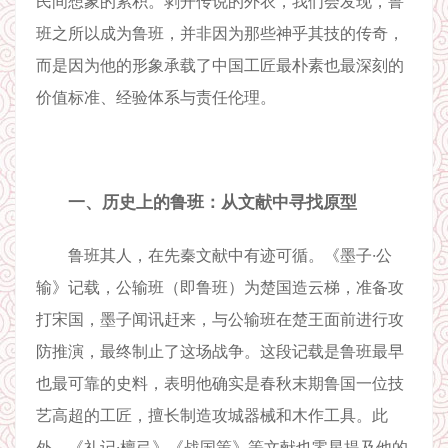
民间想象的累积。剥开传说的外衣，我们会发现，鲁
班之所以成为鲁班，并非因为那些神乎其技的传奇，
而是因为他的形象承载了中国工匠最朴素也最深刻的
价值标准、经验体系与责任伦理。
一、历史上的鲁班：从文献中寻找原型
鲁班其人，在先秦文献中有迹可循。《墨子·公
输》记载，公输班（即鲁班）为楚国造云梯，准备攻
打宋国，墨子闻讯赶来，与公输班在楚王面前进行攻
防推演，最终制止了这场战争。这段记载是鲁班最早
也最可靠的史料，表明他确实是春秋末期鲁国一位技
艺高超的工匠，擅长制造攻城器械和木作工具。此
外，《礼记·檀弓》《战国策》等文献也零星提及他的