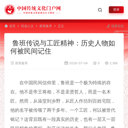
登录
首页
民俗人文
群英集萃
正文
我要投稿
鲁班传说与工匠精神：历史人物如
何被民间记住
群英集萃
2026-07-04
0
2,186
在中国民间信仰里，鲁班是一个极为特殊的存
在。他不是帝王将相，不是圣贤哲人，而是一名木
匠。然而，从庙堂到乡野，从匠人作坊到百姓宅院，
他的名字被传颂了两千多年。一个工匠，何以被世代
铭记？这背后既有一段真实的历史，也有一层又一层