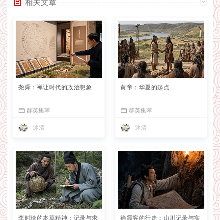
相关文章
尧舜：禅让时代的政治想象
黄帝：华夏的起点
群英集萃
群英集萃
沐清
沐清
李时珍的本草精神：记录与求
徐霞客的行走：山川记录与实