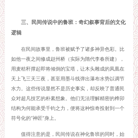
三、民间传说中的鲁班：奇幻叙事背后的文化
逻辑
在民间故事里，鲁班被赋予了诸多神异色彩。比
如他一夜之间修成赵州桥（实际为隋代李春所建），
用麦秸秆撑起即将倾倒的宝塔，让木头雕成的凤凰在
天上飞三天三夜，甚至用墨斗线弹出瀑布水势以调节
水力。这些传说显然不是历史事实，却反映了普通民
众对超凡技艺的朴素想象。他们无法理解精密的榫卯
结构为何能承受千钧之力，便将这种惊奇投射到一个
符号化的“神匠”身上。
值得注意的是，民间传说在神化鲁班的同时，始