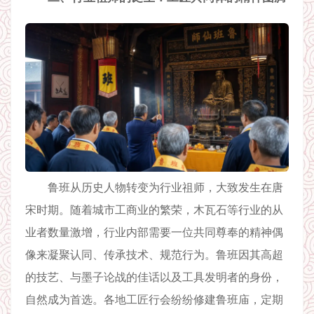
鲁班从历史人物转变为行业祖师，大致发生在唐
宋时期。随着城市工商业的繁荣，木瓦石等行业的从
业者数量激增，行业内部需要一位共同尊奉的精神偶
像来凝聚认同、传承技术、规范行为。鲁班因其高超
的技艺、与墨子论战的佳话以及工具发明者的身份，
自然成为首选。各地工匠行会纷纷修建鲁班庙，定期