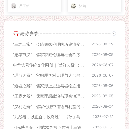
桑玉辉
沐清
猜你喜欢
“三纲五常”：传统儒家伦理的历史演变与当代反思
2026-08-09
“忠孝节义”：儒家家庭伦理与社会秩序的核心规范
2026-08-09
中华优秀传统文化两创｜“禁祥去疑”：从《形》《势》《九地》三篇互证看孙子的理性治军思想
2026-08-07
“理欲之辨”：宋明理学对天理与人欲的伦理规范
2026-08-07
“道器之辨”：儒家形上之道与器物之用的关系认知
2026-08-06
“王霸之辨”：儒家理想政治与现实治理的路径分歧
2026-08-05
“义利之辨”：儒家伦理中道德与利益的价值排序
2026-08-04
“凡战者，以正合，以奇胜”：《孙子兵法》奇正理论的修正与战略启示
2026-07-31
刀光映月光：孙武双笔写下兵法十三篇
2026-07-31