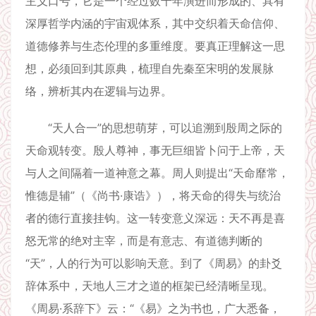
主义口号，它是一个经过数千年演进而形成的、具有
深厚哲学内涵的宇宙观体系，其中交织着天命信仰、
道德修养与生态伦理的多重维度。要真正理解这一思
想，必须回到其原典，梳理自先秦至宋明的发展脉
络，辨析其内在逻辑与边界。
“天人合一”的思想萌芽，可以追溯到殷周之际的
天命观转变。殷人尊神，事无巨细皆卜问于上帝，天
与人之间隔着一道神意之幕。周人则提出“天命靡常，
惟德是辅”（《尚书·康诰》），将天命的得失与统治
者的德行直接挂钩。这一转变意义深远：天不再是喜
怒无常的绝对主宰，而是有意志、有道德判断的
“天”，人的行为可以影响天意。到了《周易》的卦爻
辞体系中，天地人三才之道的框架已经清晰呈现。
《周易·系辞下》云：“《易》之为书也，广大悉备，