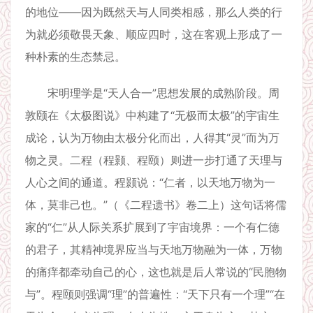
的地位——因为既然天与人同类相感，那么人类的行
为就必须敬畏天象、顺应四时，这在客观上形成了一
种朴素的生态禁忌。
宋明理学是“天人合一”思想发展的成熟阶段。周
敦颐在《太极图说》中构建了“无极而太极”的宇宙生
成论，认为万物由太极分化而出，人得其“灵”而为万
物之灵。二程（程颢、程颐）则进一步打通了天理与
人心之间的通道。程颢说：“仁者，以天地万物为一
体，莫非己也。”（《二程遗书》卷二上）这句话将儒
家的“仁”从人际关系扩展到了宇宙境界：一个有仁德
的君子，其精神境界应当与天地万物融为一体，万物
的痛痒都牵动自己的心，这也就是后人常说的“民胞物
与”。程颐则强调“理”的普遍性：“天下只有一个理”“在