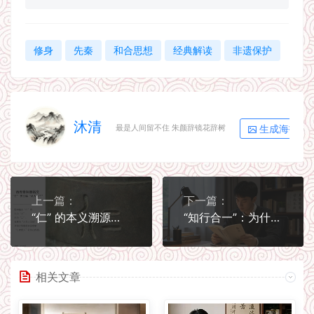
修身
先秦
和合思想
经典解读
非遗保护
沐清
生成海报
最是人间留不住 朱颜辞镜花辞树
上一篇：
下一篇：
“仁” 的本义溯源：从甲骨金文到孔子的精神升华
“知行合一”：为什么学习传统文化不能只停在书本
相关文章