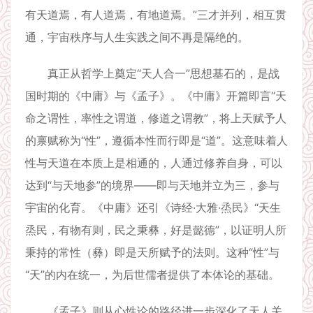
有天道焉，有人道焉，有地道焉。”三才并列，相互贯
通，宇宙秩序与人生实践之间不再是隔绝的。
真正从哲学上奠定“天人合一”思想基石的，是战
国时期的《中庸》与《孟子》。《中庸》开篇即言“天
命之谓性，率性之谓道，修道之谓教”，将上天赋予人
的禀赋称为“性”，遵循本性而行即是“道”。这意味着人
性与天道在本质上是相通的，人通过修养自身，可以
达到“与天地参”的境界——即与天地并立为三，参与
宇宙的化育。《中庸》还引《诗经·大雅·烝民》“天生
烝民，有物有则，民之秉彝，好是懿德”，以证明人所
秉持的常性（彝）即是天所赋予的法则。这种“性”与
“天”的内在统一，为后世儒者提供了本体论的基础。
《孟子》则从心性论的路径进一步深化了天人关