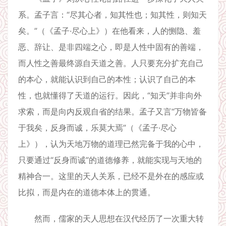
系。孟子言：“尽其心者，知其性也；知其性，则知天
矣。”（《孟子·尽心上》）在他看来，人的恻隐、羞
恶、辞让、是非四端之心，即是人性中固有的善端，
而人性之善最终源自天道之善。人只要充分扩充自己
的本心，就能认识到自己的本性；认识了自己的本
性，也就懂得了天道的运行。因此，“知天”并非向外
求索，而是向内反观自省的结果。孟子又言“万物皆备
于我矣，反身而诚，乐莫大焉”（《孟子·尽心
上》），认为天地万物的道理已然完备于我的心中，
只要通过“反身而诚”的道德修养，就能实现与天地的
精神合一。这里的天人关系，已经不是外在的感应或
比拟，而是内在的道德本体上的贯通。
然而，儒家的天人思想在汉代经历了一次重大转