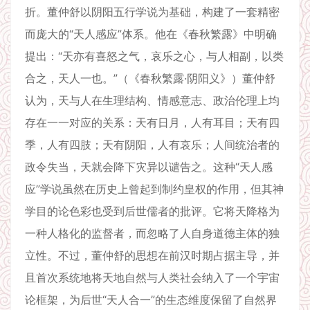
折。董仲舒以阴阳五行学说为基础，构建了一套精密
而庞大的“天人感应”体系。他在《春秋繁露》中明确
提出：“天亦有喜怒之气，哀乐之心，与人相副，以类
合之，天人一也。”（《春秋繁露·阴阳义》）董仲舒
认为，天与人在生理结构、情感意志、政治伦理上均
存在一一对应的关系：天有日月，人有耳目；天有四
季，人有四肢；天有阴阳，人有哀乐；人间统治者的
政令失当，天就会降下灾异以谴告之。这种“天人感
应”学说虽然在历史上曾起到制约皇权的作用，但其神
学目的论色彩也受到后世儒者的批评。它将天降格为
一种人格化的监督者，而忽略了人自身道德主体的独
立性。不过，董仲舒的思想在前汉时期占据主导，并
且首次系统地将天地自然与人类社会纳入了一个宇宙
论框架，为后世“天人合一”的生态维度保留了自然界