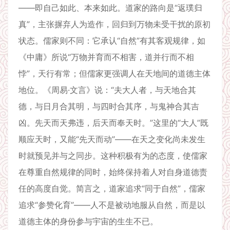
——即自己如此、本来如此。道家的路向是“返璞归
真”，主张摒弃人为造作，回归到万物未受干扰的原初
状态。儒家则不同：它承认“自然”有其客观规律，如
《中庸》所说“万物并育而不相害，道并行而不相
悖”，天行有常；但儒家更强调人在天地间的道德主体
地位。《周易·文言》说：“夫大人者，与天地合其
德，与日月合其明，与四时合其序，与鬼神合其吉
凶。先天而天弗违，后天而奉天时。”这里的“大人”既
顺应天时，又能“先天而动”——在天之变化尚未发生
时就预见并与之同步。这种积极有为的态度，使儒家
在尊重自然规律的同时，始终保持着人对自身道德责
任的高度自觉。简言之，道家追求“同于自然”，儒家
追求“参赞化育”——人不是被动地服从自然，而是以
道德主体的身份参与宇宙的生生不已。