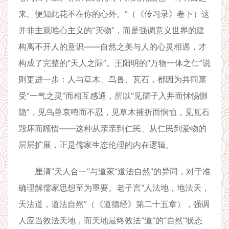
来。便知此花不在你的心外。”（《传习录》卷下）这
并非主观唯心主义的“灭物”，而是强调意义世界的建
构离不开人的意识——自然之美与人的心灵相遇，才
构成了完整的“天人之际”。王阳明的“万物一体之仁”说
则更进一步：人与草木、鸟兽、瓦石，都因为共同禀
受“一气之灵”而相互感通，所以“见孺子入井而怵惕恻
隐”，见鸟兽哀鸣而不忍，见草木摧折而悯恤，见瓦石
毁坏而顾惜——这种从亲亲到仁民、从仁民到爱物的
层层扩展，正是儒家生态伦理的内在逻辑。
厘清“天人合一”与道家“道法自然”的异同，对于准
确理解儒家思想至为重要。老子言“人法地，地法天，
天法道，道法自然”（《道德经》第二十五章），强调
人应当效法天地，而天地最终效法“道”的“自然”状态