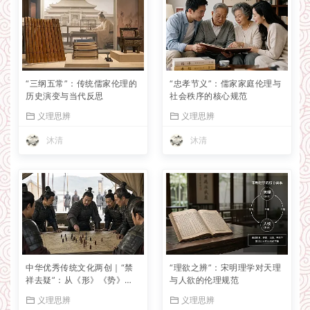
“三纲五常”：传统儒家伦理的
“忠孝节义”：儒家家庭伦理与
历史演变与当代反思
社会秩序的核心规范
义理思辨
义理思辨
沐清
沐清
中华优秀传统文化两创｜“禁
“理欲之辨”：宋明理学对天理
祥去疑”：从《形》《势》
与人欲的伦理规范
《九地》三篇互证看孙子的理
义理思辨
义理思辨
性治军思想