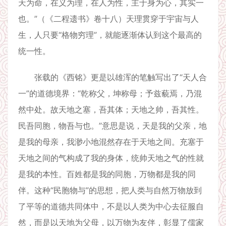
天为命，在义为理，在人为性，主于身为心，其实一
也。”（《二程遗书》卷十八）天理贯穿于宇宙与人
生，人只要“格物穷理”，就能逐渐体认到这个最高的
统一性。
张载的《西铭》更是以雄浑的笔触写出了“天人合
一”的道德境界：“乾称父，坤称母；予兹藐焉，乃混
然中处。故天地之塞，吾其体；天地之帅，吾其性。
民吾同胞，物吾与也。”意思是说，天是我的父亲，地
是我的母亲，我渺小地混然存在于天地之间。充塞于
天地之间的气构成了我的身体，统帅天地之气的性就
是我的本性。百姓都是我的同胞，万物都是我的同
伴。这种“民胞物与”的思想，把人类与自然万物放到
了平等的道德共同体中，不是以人类为中心去征服自
然，而是以天地为父母，以万物为友伴，彰显了儒家