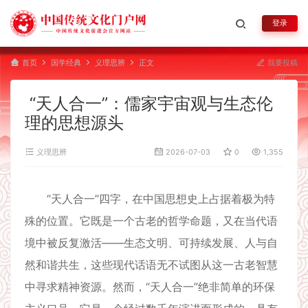
登录
首页
国学经典
义理思辨
正文
我要投稿
“天人合一”：儒家宇宙观与生态伦
理的思想源头
义理思辨
2026-07-03
0
1,355
“天人合一”四字，在中国思想史上占据着极为特
殊的位置。它既是一个古老的哲学命题，又在当代语
境中被反复激活——生态文明、可持续发展、人与自
然和谐共生，这些现代话语无不试图从这一古老智慧
中寻求精神资源。然而，“天人合一”绝非简单的环保