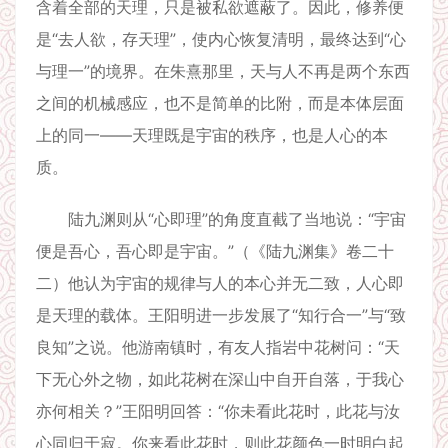
含着全部的天理，只是被私欲遮蔽了。因此，修养便
是“去人欲，存天理”，使内心恢复清明，最终达到“心
与理一”的境界。在朱熹那里，天与人不再是两个东西
之间的机械感应，也不是简单的比附，而是本体层面
上的同一——天理既是宇宙的秩序，也是人心的本
质。
陆九渊则从“心即理”的角度直截了当地说：“宇宙
便是吾心，吾心即是宇宙。”（《陆九渊集》卷二十
二）他认为宇宙的规律与人的本心并无二致，人心即
是天理的载体。王阳明进一步发展了“知行合一”与“致
良知”之说。他游南镇时，有友人指岩中花树问：“天
下无心外之物，如此花树在深山中自开自落，于我心
亦何相关？”王阳明回答：“你未看此花时，此花与汝
心同归于寂。你来看此花时，则此花颜色一时明白起