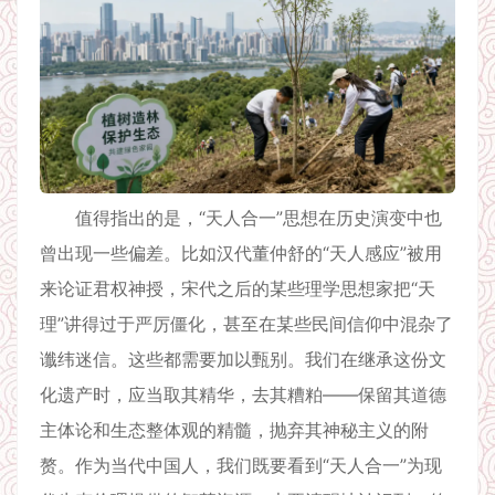
值得指出的是，“天人合一”思想在历史演变中也
曾出现一些偏差。比如汉代董仲舒的“天人感应”被用
来论证君权神授，宋代之后的某些理学思想家把“天
理”讲得过于严厉僵化，甚至在某些民间信仰中混杂了
谶纬迷信。这些都需要加以甄别。我们在继承这份文
化遗产时，应当取其精华，去其糟粕——保留其道德
主体论和生态整体观的精髓，抛弃其神秘主义的附
赘。作为当代中国人，我们既要看到“天人合一”为现