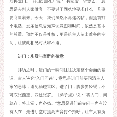
后再登门。《礼记·曲礼》说：“将适舍，求毋固。”意
思是去别人家做客，不要过于固执地要求什么，凡事
要商量着来。今天，我们虽然不再递名帖，但提前打
个电话、发条信息告知拜访意图和时间，依然是基本
的尊重。预约不仅是礼貌，更是给主人留出准备的空
间，让彼此相见时从容不迫。
进门：步履与言辞的敬意
拜访之时，进门的一瞬间往往决定整个会面的基
调。古人讲究“入门问讳”，意思是进门前要问清主人
家的忌讳，避免触碰雷区。进了门，脚步要轻缓，不
可东张西望、四处张罗。《弟子规》说：“将入门，问
孰存；将上堂，声必扬。”意思是进门前先问一声有没
有人在，走进厅堂时提高声音打个招呼，让主人有所