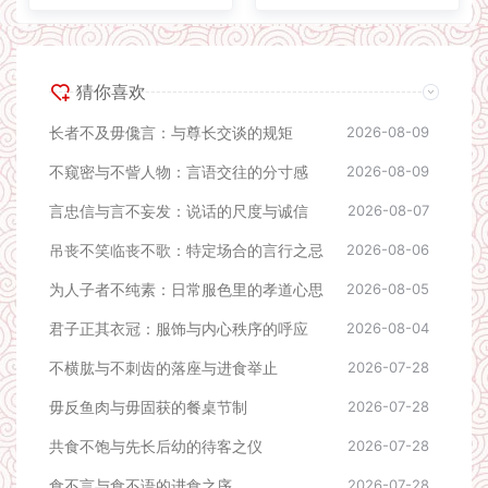
猜你喜欢
长者不及毋儳言：与尊长交谈的规矩
2026-08-09
不窥密与不訾人物：言语交往的分寸感
2026-08-09
言忠信与言不妄发：说话的尺度与诚信
2026-08-07
吊丧不笑临丧不歌：特定场合的言行之忌
2026-08-06
为人子者不纯素：日常服色里的孝道心思
2026-08-05
君子正其衣冠：服饰与内心秩序的呼应
2026-08-04
不横肱与不刺齿的落座与进食举止
2026-07-28
毋反鱼肉与毋固获的餐桌节制
2026-07-28
共食不饱与先长后幼的待客之仪
2026-07-28
食不言与食不语的进食之序
2026-07-28