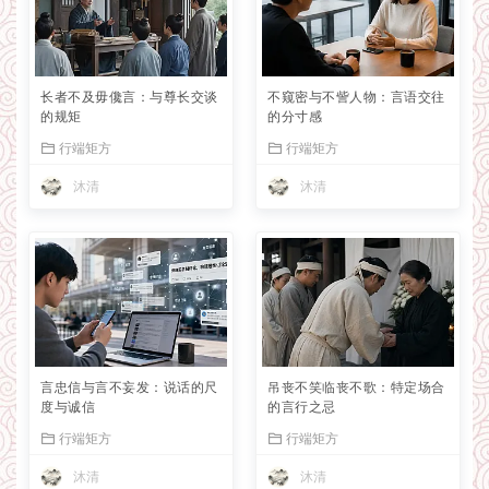
长者不及毋儳言：与尊长交谈
不窥密与不訾人物：言语交往
的规矩
的分寸感
行端矩方
行端矩方
沐清
沐清
言忠信与言不妄发：说话的尺
吊丧不笑临丧不歌：特定场合
度与诚信
的言行之忌
行端矩方
行端矩方
沐清
沐清