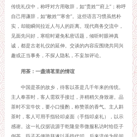
传统礼仪中，称呼对方用敬辞，如“贵姓”“府上”；称呼
自己用谦辞，如“敝姓”“寒舍”。这些语言习惯虽然朴
实，却能瞬间拉近人与人的距离。现代商务交流中，
见面先问好，寒暄时避免私密话题，倾听时眼神真
诚，都是古老礼仪的延伸。交谈的内容应围绕共同兴
趣或正当事务，不探人隐私，不妄加评论。
用茶：一盏清茗里的情谊
中国是茶的故乡，待客以茶是几千年来的传统。
主人奉茶时，客人需双手接过，并稍稍欠身致谢。品
茶时不宜牛饮，要小口慢酌，称赞茶的香气。主人斟
茶时，客人可用手指轻叩桌面（手指叩桌礼），以示
感谢。这一礼仪据说源于乾隆皇帝微服私访时给臣子
倒茶，臣子不便跪拜遂以手指代叩，后来流传为民间