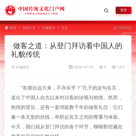
登录
首页
民俗人文
行端矩方
正文
我要投稿
做客之道：从登门拜访看中国人的
礼貌传统
行端矩方
2026-07-03
0
1,877
“有朋自远方来，不亦乐乎？”孔子的这句名言，
道出了中国人自古以来对访客的珍视与热情。然而，
热情的背后，还有一套绵延数千年的做客礼仪，它们
像一条无形的丝线，串联起宾主之间的尊重与体面。
今天，我们就从登门拜访的各个环节，聊聊那些藏在