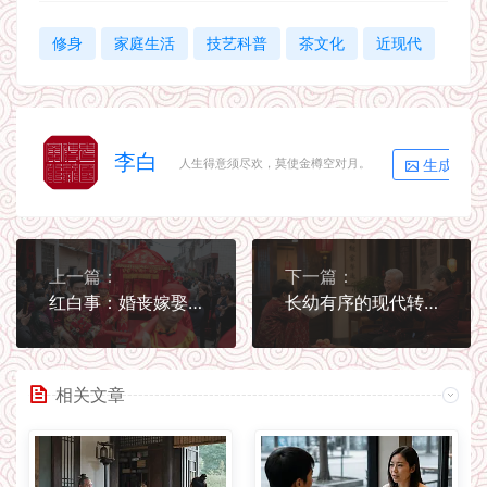
修身
家庭生活
技艺科普
茶文化
近现代
李白
生成海报
人生得意须尽欢，莫使金樽空对月。
上一篇：
下一篇：
红白事：婚丧嫁娶的讲究
长幼有序的现代转化：尊老爱幼不是等级压迫
相关文章