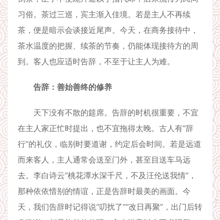
习俗。茶过三巡，宾主渐入佳境。若是主人不再续
茶，便是暗示会谈接近尾声。今天，在商务接待中，
茶水温度的把握、续茶的节奏，仍能体现接待方的周
到。客人也应适时告辞，不至于让主人为难。
告辞：善始善终的修养
天下没有不散的筵席。告辞的时机很重要，不宜
在主人家正忙时提出，也不宜拖得太晚。古人有“辞
行”的礼仪，临别时要道谢，约定后会时间。若是远道
而来客人，主人通常会送至门外，甚至目送车马远
去。李白诗云“桃花潭水深千尺，不及汪伦送我情”，
那种依依惜别的情谊，正是告辞时最美的画面。今
天，我们告辞时记得说“叨扰了”“改日再聚”，出门后转