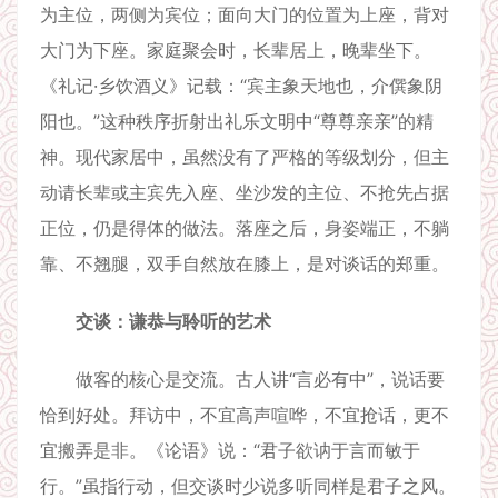
为主位，两侧为宾位；面向大门的位置为上座，背对
大门为下座。家庭聚会时，长辈居上，晚辈坐下。
《礼记·乡饮酒义》记载：“宾主象天地也，介僎象阴
阳也。”这种秩序折射出礼乐文明中“尊尊亲亲”的精
神。现代家居中，虽然没有了严格的等级划分，但主
动请长辈或主宾先入座、坐沙发的主位、不抢先占据
正位，仍是得体的做法。落座之后，身姿端正，不躺
靠、不翘腿，双手自然放在膝上，是对谈话的郑重。
交谈：谦恭与聆听的艺术
做客的核心是交流。古人讲“言必有中”，说话要
恰到好处。拜访中，不宜高声喧哗，不宜抢话，更不
宜搬弄是非。《论语》说：“君子欲讷于言而敏于
行。”虽指行动，但交谈时少说多听同样是君子之风。