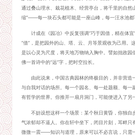
通过叠山理水、栽花植木、经营亭台，将千里的自然
缩”——每一块石头都可能是一座山峰，每一汪水池
计成在《园冶》中反复强调“巧于因借，精在体宜”
“借”，是把园外的山、塔、云、月等景观收为己用。
是以心灵为尺度，将天地万物纳入胸中。譬如拙政园借
佛一首诗中的“远”字，把时空拉长。
由此说来，中国古典园林的终极目的，并非营造一
与自我对话的场所。每一个园名、每一处题额、每一
有哲学的世界。你推开一扇月洞门，可能便进入了另
不妨设想这样一个场景：某个秋日黄昏，你独自步
气浓郁却不逼人。你在轩中坐下，闭目片刻，耳畔只有
微微一震——知识与道理，原来可以不必言说，只需