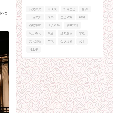
历史演变
近现代
和合思想
修身
“借
非遗保护
先秦
思想来源
丝绸
器物承载
传说叙事
误区澄清
礼乐教化
魏晋
经典解读
非遗
文化辨析
节气
会议活动
武术
习近平