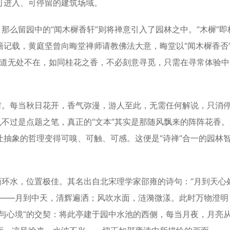
可进入、可停留的建筑场域。
么留园中的“闻木樨香轩”则将禅意引入了园林之中。“木樨”即
记载，黄庭坚曾向晦堂禅师请教佛法大意，晦堂以“闻木樨香否
即大道无处不在，如同桂花之香，不必刻意寻觅，只需在寻常体验
。每当秋日花开，香气弥漫，游人至此，无需任何解说，只消
也不过是点题之笔，真正的“文本”其实是那随风飘来的阵阵花香
抽象的哲理变得可嗅、可触、可感。这便是“诗禅”合一的园林
环水，位置极佳。其名出自北宋理学家邵雍的诗句：“月到天心
境——月到中天，清辉遍洒；风吹水面，涟漪微漾。此时万物澄明
与心境”的交契：将此亭建于园中水池的西侧，每当月夜，月亮