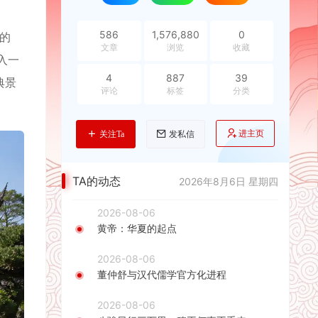
586
1,576,880
0
的
文章
浏览
收藏
入一
4
887
39
典景
评论
标签
分类
进主页
关注Ta
发私信
TA的动态
2026年8月6日 星期四
2026-08-06
黄帝：华夏的起点
2026-08-06
董仲舒与汉代儒学官方化进程
2026-08-06