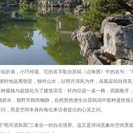
似折扇，小巧玲珑。它的名字取自苏轼《点绛唇》中的名句：“
，彼时他远离朝堂，独对山水，以明月清风为伴，虽孤寂却自得其
这种孤独与超脱化为了建筑语言：轩内仅设一桌一椅，四面敞开
池碧水，视野开阔而幽静，自然而然便生出苏轼词中那种遗世独
发问，而是空间本身向每位来访者提出的心灵之问。
明月清风我”三者合一的自在境界。这正是诗词意象向空间景