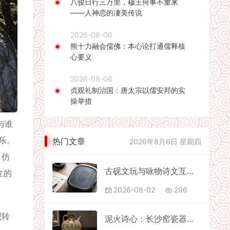
八骏日行三万里，穆王何事不重来
——人神恋的凄美传说
2026-08-06
熊十力融会儒佛：本心论打通儒释核
心要义
2026-08-06
贞观礼制治国：唐太宗以儒安邦的实
操举措
与谁
乐。
热门文章
2026年8月6日 星期四
，仿
古砚文玩与咏物诗文互文创作
立的
2026-08-02
296
观转
泥火诗心：长沙窑瓷器上的唐念冰心