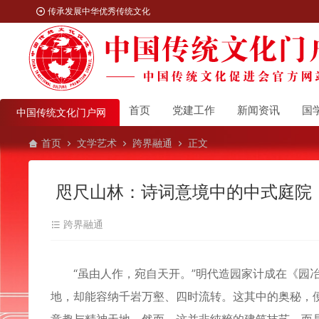
传承发展中华优秀传统文化
首页
党建工作
新闻资讯
国
中国传统文化门户网
首页
文学艺术
跨界融通
正文
咫尺山林：诗词意境中的中式庭院
跨界融通
“虽由人作，宛自天开。”明代造园家计成在《园冶
地，却能容纳千岩万壑、四时流转。这其中的奥秘，便