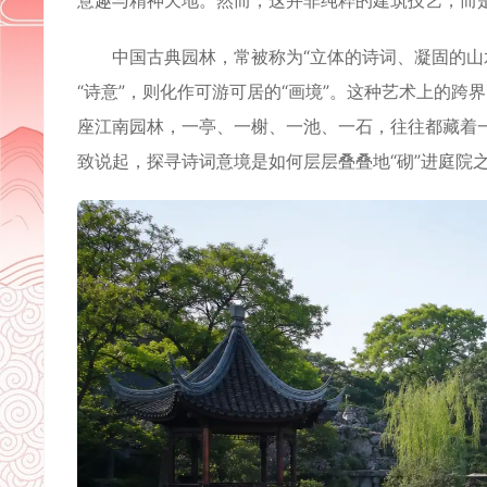
意趣与精神天地。然而，这并非纯粹的建筑技艺，而
中国古典园林，常被称为“立体的诗词、凝固的山水
“诗意”，则化作可游可居的“画境”。这种艺术上的跨
座江南园林，一亭、一榭、一池、一石，往往都藏着
致说起，探寻诗词意境是如何层层叠叠地“砌”进庭院