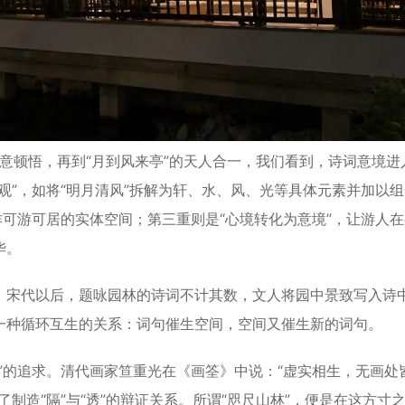
意顿悟，再到“月到风来亭”的天人合一，我们看到，诗词意境进
观”，如将“明月清风”拆解为轩、水、风、光等具体元素并加以
作可游可居的实体空间；第三重则是“心境转化为意境”，让游人
华。
宋代以后，题咏园林的诗词不计其数，文人将园中景致写入诗
一种循环互生的关系：词句催生空间，空间又催生新的词句。
的追求。清代画家笪重光在《画筌》中说：“虚实相生，无画处
制造“隔”与“透”的辩证关系。所谓“咫尺山林”，便是在这方寸