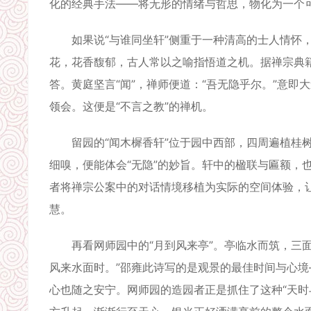
化的经典手法——将无形的情绪与哲思，物化为一个
如果说“与谁同坐轩”侧重于一种清高的士人情怀，那
花，花香馥郁，古人常以之喻指悟道之机。据禅宗典籍
答。黄庭坚言“闻”，禅师便道：“吾无隐乎尔。”意
领会。这便是“不言之教”的禅机。
留园的“闻木樨香轩”位于园中西部，四周遍植桂树
细嗅，便能体会“无隐”的妙旨。轩中的楹联与匾额，
者将禅宗公案中的对话情境移植为实际的空间体验，让
慧。
再看网师园中的“月到风来亭”。亭临水而筑，三面
风来水面时。”邵雍此诗写的是观景的最佳时间与心
心也随之安宁。网师园的造园者正是抓住了这种“天时