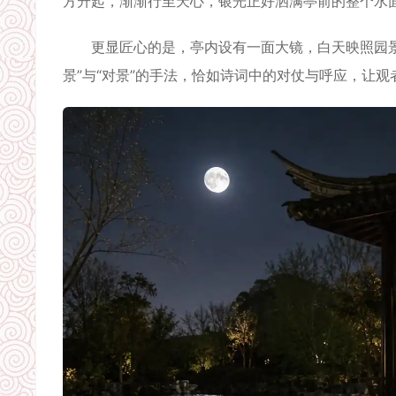
方升起，渐渐行至天心，银光正好洒满亭前的整个水
更显匠心的是，亭内设有一面大镜，白天映照园景
景”与“对景”的手法，恰如诗词中的对仗与呼应，让