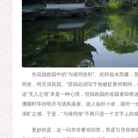
先说拙政园中的“与谁同坐轩”。此轩临水而建，形
同坐，明月清风我。”苏轼此词写于他被贬黄州期间
这“无人之境”本是一种心境，但拙政园的造园者却将
佛随时等待明月与清风落座。游人临轩小坐，面对一
清旷之感。于是，“与谁同坐”不再只是一个文字上的
更妙的是，这一问并非要你回答，而是引导你体悟“