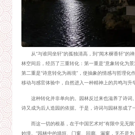
从“与谁同坐轩”的孤独清高，到“闻木樨香轩”的禅
林空间后，经历了三重转化：第一重是“意象转化为景
第二重是“诗意转化为画境”，使抽象的情感与哲理化
移动与感官体验中，自然进入一种精神上的共鸣与升
这种转化并非单向的。园林反过来也滋养了诗词。
诗又成为后人造园的依据。于是，诗词与园林形成了
而这一切的根基，在于中国艺术对“有限中见无限”
妙境。”园林中的墙垣、门窗、回廊、漏窗，无不是为了