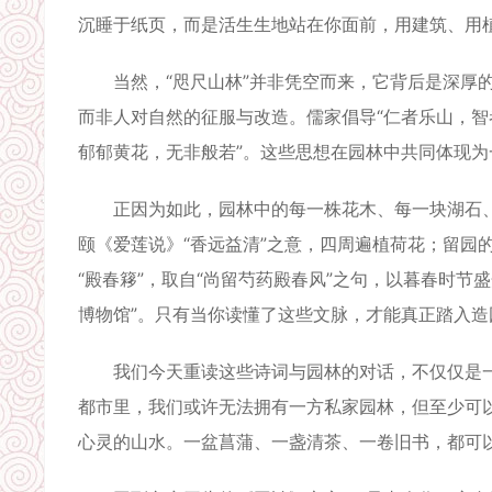
沉睡于纸页，而是活生生地站在你面前，用建筑、用
当然，“咫尺山林”并非凭空而来，它背后是深厚的
而非人对自然的征服与改造。儒家倡导“仁者乐山，智
郁郁黄花，无非般若”。这些思想在园林中共同体现
正因为如此，园林中的每一株花木、每一块湖石、每
颐《爱莲说》“香远益清”之意，四周遍植荷花；留园的
“殿春簃”，取自“尚留芍药殿春风”之句，以暮春时
博物馆”。只有当你读懂了这些文脉，才能真正踏入造
我们今天重读这些诗词与园林的对话，不仅仅是一
都市里，我们或许无法拥有一方私家园林，但至少可以
心灵的山水。一盆菖蒲、一盏清茶、一卷旧书，都可以