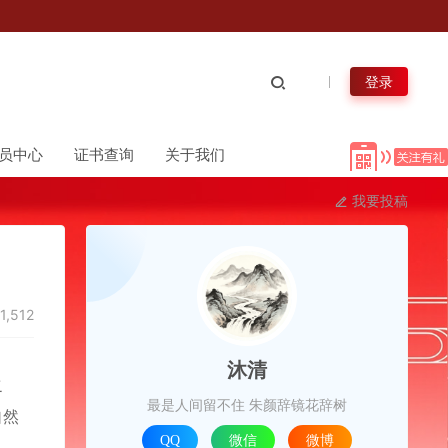
登录
员中心
证书查询
关于我们
我要投稿
1,512
沐清
之
最是人间留不住 朱颜辞镜花辞树
自然
QQ
微信
微博