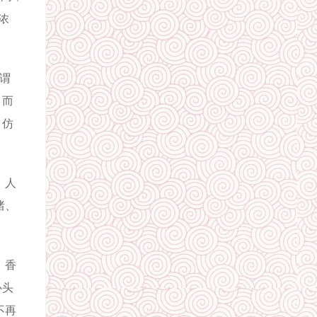
浓
谓
，而
，仿
、人
绪、
，香
心头
不再