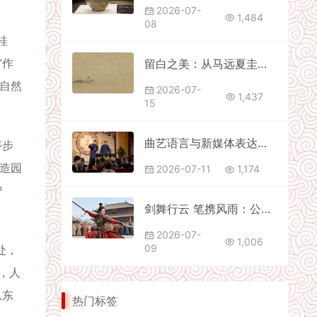
2026-07-
1,484
08
桂
”作
留白之美：从马远夏圭到现代极简设计
中自然
2026-07-
1,437
15
曲艺语言与新媒体表达：幽默不能失去分寸
停步
。造园
2026-07-11
1,174
智
剑舞行云 笔携风雨：公孙大娘与张旭的艺林绝响
2026-07-
1,006
09
处，
，人
从东
热门标签