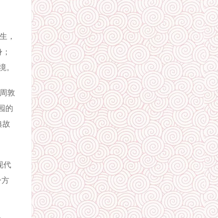
生，
身；
境。
周敦
园的
典故
现代
一方