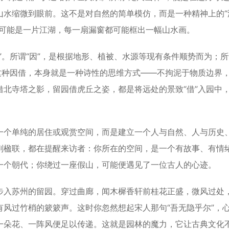
山水缩微到眼前。这不是对自然的简单模仿，而是一种精神上的“
都可能是一片江湖，每一扇漏窗都可能框出一幅山水画。
。所谓“因”，是根据地形、植被、水源等现有条件顺势而为；所
这种因借，本身就是一种诗性的思维方式——不拘泥于物质边界
北寺塔之影，留园借虎丘之姿，都是将远处的景致“借”入园中
个单纯的居住或观赏空间，而是建立一个人与自然、人与历史
副楹联，都在提醒来访者：你所在的空间，是一个有故事、有情
一个朝代；你绕过一座假山，可能便遇见了一位古人的心迹。
入苏州的留园。穿过曲廊，闻木樨香轩前桂花正盛，微风过处
风过竹梢的簌簌声。这时你忽然想起宋人那句“吾无隐乎尔”，
一朵花、一阵风便足以传递。这就是园林的魔力，它让古典文化