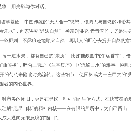
植物、用光影与你对话。
哲学基础。中国传统的“天人合一”思想，强调人与自然的和谐共
者乐水”，道家讲究“道法自然”，禅宗则讲究“青青翠竹，尽是法
为一条原则：不露痕迹地顺应自然，再以人的匠心去提升自然的意
一道水景，都有自己的“来历”。比如拙政园中的“远香堂”，借
“曲溪楼”，暗合王羲之《兰亭集序》中“流觞曲水”的雅事；网师
节盛开的芍药来隐喻时光流转。这些细节，使园林成为一座巨大的“
园者的内心世界。
种审美的怀旧，更是在寻找一种可能的生活方式。在快节奏的
理解“咫尺山林”的精神内核——在有限的居所中，为自己留出
成为通向无限意境的“窗口”。