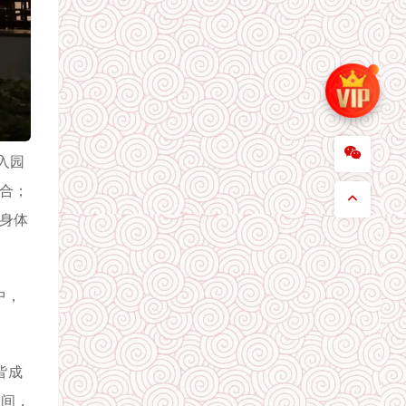
入园
组合；
在身体
中，
皆成
之间，