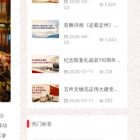
2026-06-
1,405
03
音舞诗画《还看定州》首演：以舞台艺术展现古城文脉新姿
2026-06-
1,343
05
纪念陈复礼诞辰110周年座谈会在潮州举行
2026-07-11
729
五件文物见证伟大建党精神的新时代故事
2026-07-11
292
出
热门标签
移动
客参