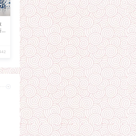
数
新
442