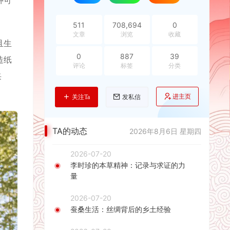
种可
511
708,694
0
文章
浏览
收藏
且生
0
887
39
造纸
评论
标签
分类
采
进主页
关注Ta
发私信
TA的动态
2026年8月6日 星期四
2026-07-20
李时珍的本草精神：记录与求证的力
量
2026-07-20
蚕桑生活：丝绸背后的乡土经验