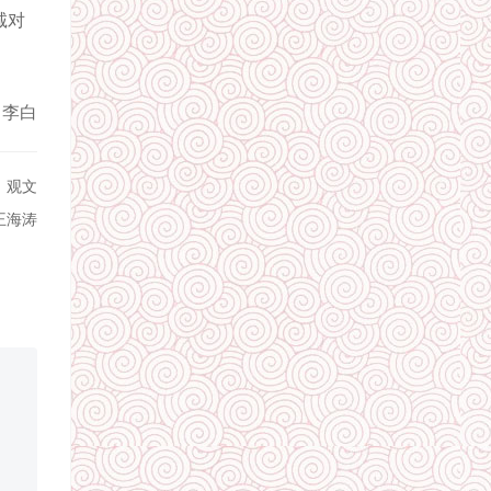
诚对
：李白
：观文
王海涛