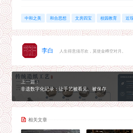
中和之美
和合思想
文房四宝
校园教育
近
李白
人生得意须尽欢，莫使金樽空对月。
上一篇：
非遗数字化记录：让手艺被看见、被保存
相关文章