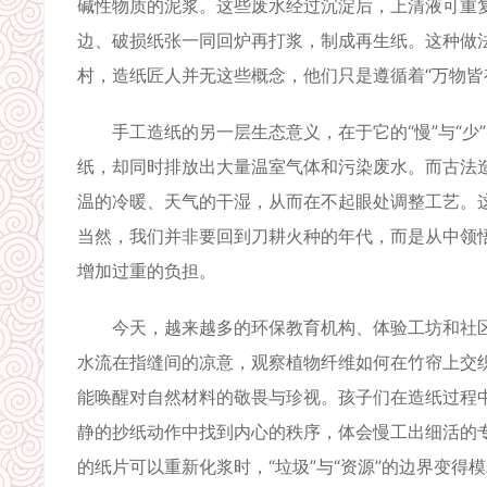
碱性物质的泥浆。这些废水经过沉淀后，上清液可重
边、破损纸张一同回炉再打浆，制成再生纸。这种做法
村，造纸匠人并无这些概念，他们只是遵循着“万物皆
手工造纸的另一层生态意义，在于它的“慢”与“少
纸，却同时排放出大量温室气体和污染废水。而古法
温的冷暖、天气的干湿，从而在不起眼处调整工艺。
当然，我们并非要回到刀耕火种的年代，而是从中领悟
增加过重的负担。
今天，越来越多的环保教育机构、体验工坊和社区
水流在指缝间的凉意，观察植物纤维如何在竹帘上交
能唤醒对自然材料的敬畏与珍视。孩子们在造纸过程
静的抄纸动作中找到内心的秩序，体会慢工出细活的
的纸片可以重新化浆时，“垃圾”与“资源”的边界变