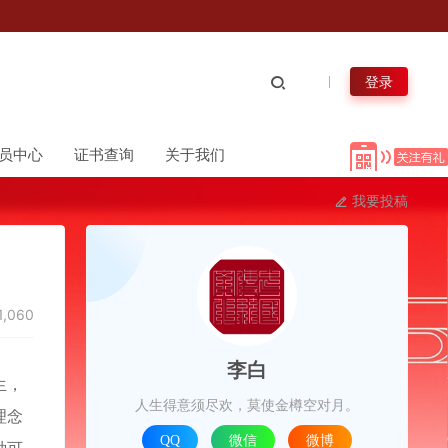
登录
员中心
证书查询
关于我们
我要投稿
1,060
李白
生，
人生得意须尽欢，莫使金樽空对月。
理念
QQ
微信
微博