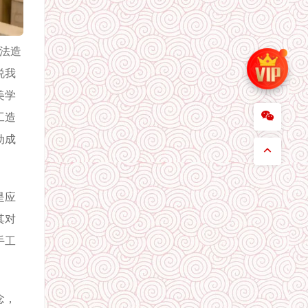
法造
说我
美学
工造
动成
是应
其对
手工
念，