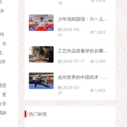
1,814
纸
19
乡
少年强则国强：六一儿童节看中华武术的新生力量
2026-06-
1,393
吨
01
、水
工艺作品质量评价从哪里开始
迹。
地球
2026-07-17
1,260
走向世界的中国武术：从世青赛到青奥会的里程碑之路
感受
2026-05-
1,463
27
，更
在安
残缺
热门标签