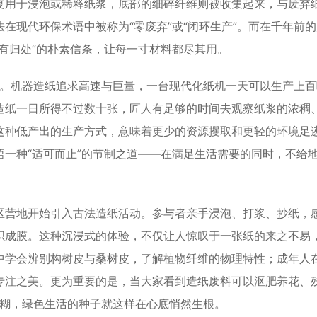
复用于浸泡或稀释纸浆，底部的细碎纤维则被收集起来，与废弃
在现代环保术语中被称为“零废弃”或“闭环生产”。而在千年前的
有归处”的朴素信条，让每一寸材料都尽其用。
”。机器造纸追求高速与巨量，一台现代化纸机一天可以生产上百
造纸一日所得不过数十张，匠人有足够的时间去观察纸浆的浓稠
这种低产出的生产方式，意味着更少的资源攫取和更轻的环境足
一种“适可而止”的节制之道——在满足生活需要的同时，不给
营地开始引入古法造纸活动。参与者亲手浸泡、打浆、抄纸，
织成膜。这种沉浸式的体验，不仅让人惊叹于一张纸的来之不易
中学会辨别构树皮与桑树皮，了解植物纤维的物理特性；成年人
专注之美。更为重要的是，当大家看到造纸废料可以沤肥养花、
得模糊，绿色生活的种子就这样在心底悄然生根。