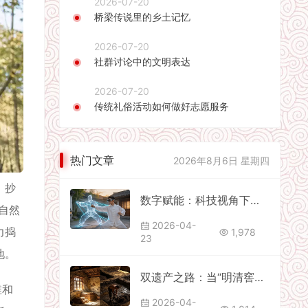
2026-07-20
桥梁传说里的乡土记忆
2026-07-20
社群讨论中的文明表达
2026-07-20
传统礼俗活动如何做好志愿服务
热门文章
2026年8月6日 星期四
、抄
数字赋能：科技视角下的武术动作解析与保护
自然
2026-04-
力捣
1,978
23
地。
双遗产之路：当“明清窖池”遇见“传统技艺”，中国白酒的申遗突围战
维和
2026-04-