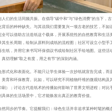
们的生活同频共振。在倡导“碳中和”与“绿色消费”的当下，古
化背后的种种缺失。与其说我们需要复兴一项古老的技艺，不如
完全可以借助古法造纸这个载体，开展系统性的自然教育和生活
录其生长周期，绘制从原料到成纸的流程图；社区可设立小型手
再生纸，并用它来书写环保倡议书或绘制社区手绘地图。这些活
真切理解“取之有度，用之有节”的深刻内涵。
形式化和表面化。不能只让学生体验一次抄纸就宣告完成，而
、美育和环保教育。比如，可以研究不同植物纤维的微观结构及
印刷）；讨论古代造纸术的传播如何影响了世界文明进程；对比
到具体的生活场景中，它才能焕发出真正的教育价值。
然同步的节奏。它提醒我们：绿色生活并非追求某种时髦的概