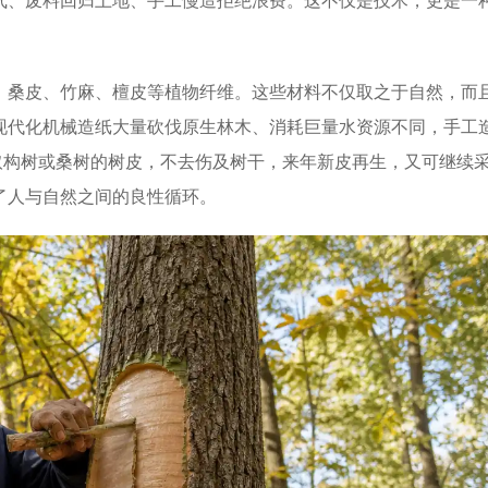
气、废料回归土地、手工慢造拒绝浪费。这不仅是技术，更是一
桑皮、竹麻、檀皮等植物纤维。这些材料不仅取之于自然，而
现代化机械造纸大量砍伐原生林木、消耗巨量水资源不同，手工
取构树或桑树的树皮，不去伤及树干，来年新皮再生，又可继续
了人与自然之间的良性循环。