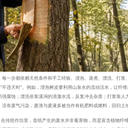
每一步都依赖天然条件和手工经验。浸泡、蒸煮、漂洗、打浆
“不违天时”。例如，浸泡树皮要利用山泉水的流动活水，让纤维
的强腐蚀；漂洗依靠溪涧的清澈水流，反复冲去杂质；打浆靠人
，没有废气污染，废渣与废液多被当作有机肥料或燃料，回归土
在传统作坊里，造纸产生的废水并非毒害物，而是富含植物纤