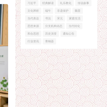
习近平
经典解读
礼乐教化
传说叙事
文化辨析
端午
非遗保护
魏晋
当代表达
书法
宋元
家庭生活
思想来源
分支机构动态
当代转化
和合思想
历史演变
通知公告
行业资讯
青铜器