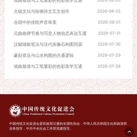
戏曲脸谱与工笔重彩的色彩美学互通
2026-08-05
古砚文玩与咏物诗文互文创作
2026-08-02
合唱中的传统声音审美
2026-08-01
元曲曲牌节奏与写意人物动态表达互通
2026-07-31
汉赋铺叙笔法与汉代画像石构图同源
2026-07-30
篆刻章法与山水构图的共通逻辑
2026-07-29
戏曲脸谱与工笔重彩的色彩美学互通
2026-07-28
中国传统文化促进会是民政部注册的全国性协会，中华人民共和国文化和旅游部
业务指导，中共中央社会工作部党建指导。