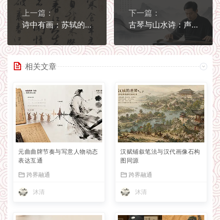
上一篇：
下一篇：
诗中有画：苏轼的艺术实践给今天的启发
古琴与山水诗：声音如何生成画面
相关文章
元曲曲牌节奏与写意人物动态
汉赋铺叙笔法与汉代画像石构
表达互通
图同源
跨界融通
跨界融通
沐清
沐清