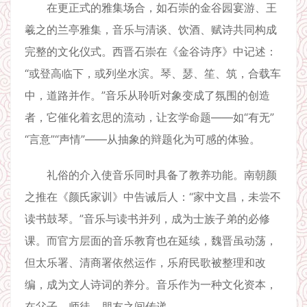
在更正式的雅集场合，如石崇的金谷园宴游、王
羲之的兰亭雅集，音乐与清谈、饮酒、赋诗共同构成
完整的文化仪式。西晋石崇在《金谷诗序》中记述：
“或登高临下，或列坐水滨。琴、瑟、笙、筑，合载车
中，道路并作。”音乐从聆听对象变成了氛围的创造
者，它催化着玄思的流动，让玄学命题——如“有无”
“言意”“声情”——从抽象的辩题化为可感的体验。
礼俗的介入使音乐同时具备了教养功能。南朝颜
之推在《颜氏家训》中告诫后人：“家中文昌，未尝不
读书鼓琴。”音乐与读书并列，成为士族子弟的必修
课。而官方层面的音乐教育也在延续，魏晋虽动荡，
但太乐署、清商署依然运作，乐府民歌被整理和改
编，成为文人诗词的养分。音乐作为一种文化资本，
在父子、师徒、朋友之间传递。