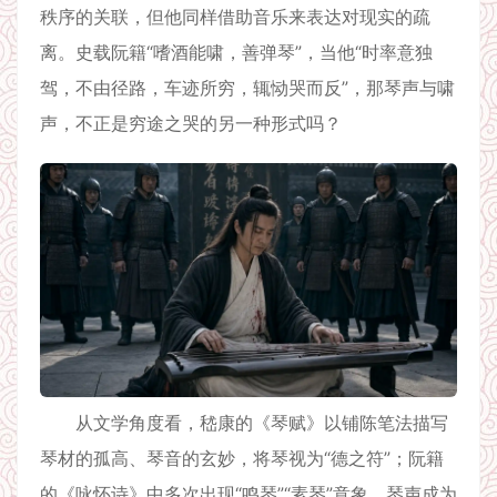
秩序的关联，但他同样借助音乐来表达对现实的疏
离。史载阮籍“嗜酒能啸，善弹琴”，当他“时率意独
驾，不由径路，车迹所穷，辄恸哭而反”，那琴声与啸
声，不正是穷途之哭的另一种形式吗？
从文学角度看，嵇康的《琴赋》以铺陈笔法描写
琴材的孤高、琴音的玄妙，将琴视为“德之符”；阮籍
的《咏怀诗》中多次出现“鸣琴”“素琴”意象，琴声成为