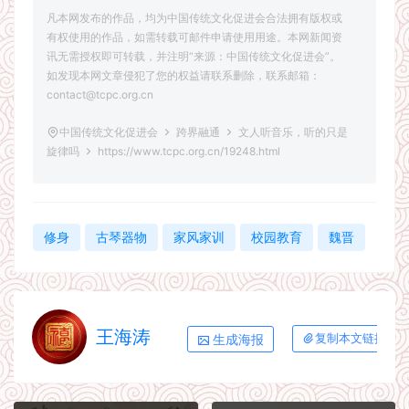
凡本网发布的作品，均为中国传统文化促进会合法拥有版权或
有权使用的作品，如需转载可邮件申请使用用途。本网新闻资
讯无需授权即可转载，并注明“来源：中国传统文化促进会”。
如发现本网文章侵犯了您的权益请联系删除，联系邮箱：
contact@tcpc.org.cn
中国传统文化促进会
跨界融通
文人听音乐，听的只是
旋律吗
https://www.tcpc.org.cn/19248.html
修身
古琴器物
家风家训
校园教育
魏晋
王海涛
生成海报
复制本文链接