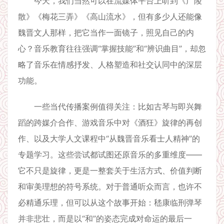
今天，我们当然可以在流媒体平台上听到《广陵
散》《梅花三弄》《高山流水》，但有多少人还能像
魏晋文人那样，把它当作一面镜子，照见自己的内
心？音乐教育往往强调“掌握技能”和“辨识曲目”，却忽
略了音乐在情感抒发、人格塑造和社交认同中的深层
功能。
一些当代传播案例值得关注：比如古琴与即兴舞
蹈的跨媒介合作、游戏音乐中对《酒狂》旋律的再创
作、以及大学人文课程中“从魏晋音乐看士人精神”的
专题学习。这些尝试都试图还原音乐的多重维度——
它不只是旋律，更是一整套关于生活方式、价值判断
和审美理想的符号系统。对于普通听众而言，也许不
必精通乐理，但可以从这个故事开始：嵇康临刑弹琴
并非悲壮，而是以“和”的姿态完成对命运的最后一