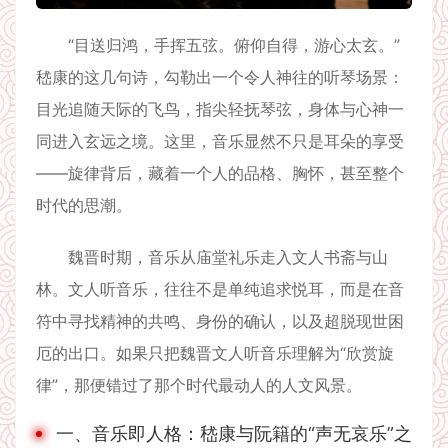
“目送归鸿，手挥五弦。俯仰自得，游心太玄。”
嵇康的这几句诗，勾勒出一个令人神往的听琴场景：
目光追随天际的飞鸟，指尖轻抚琴弦，身体与心神一
同进入玄远之境。这里，音乐显然不只是耳朵的享受
——旋律背后，藏着一个人的品格、胸怀，甚至整个
时代的思潮。
魏晋时期，音乐从庙堂礼乐走入文人书斋与山
林。文人听音乐，往往不是单纯追求悦耳，而是在音
符中寻找精神的共鸣、身份的确认，以及超脱现世困
厄的出口。如果只把魏晋文人听音乐理解为“欣赏旋
律”，那便错过了那个时代最动人的人文风景。
一、音乐即人格：嵇康与阮籍的“声无哀乐”之