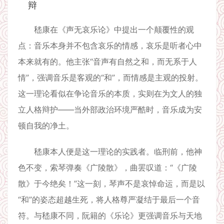
辩
嵇康在《声无哀乐论》中提出一个颠覆性的观
点：音乐本身并不包含哀乐的情感，哀乐是听者心中
本来就有的。他主张“音声有自然之和，而无系于人
情”，强调音乐是客观的“和”，而情感是主观的投射。
这一理论看似在争论音乐的本质，实则在为文人的独
立人格辩护——当外部政治环境严酷时，音乐成为安
顿自我的净土。
嵇康本人便是这一理论的实践者。临刑前，他神
色不变，索琴弹奏《广陵散》，曲罢叹道：“《广陵
散》于今绝矣！”这一刻，琴声不是哀悼命运，而是以
“和”的姿态超越生死，将人格尊严凝结于最后一个音
符。与嵇康不同，阮籍的《乐论》更强调音乐与天地