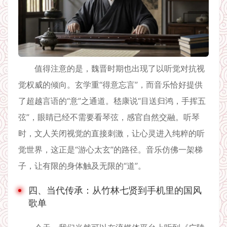
值得注意的是，魏晋时期也出现了以听觉对抗视
觉权威的倾向。玄学重“得意忘言”，而音乐恰好提供
了超越言语的“意”之通道。嵇康说“目送归鸿，手挥五
弦”，眼睛已经不需要看琴弦，感官自然交融。听琴
时，文人关闭视觉的直接刺激，让心灵进入纯粹的听
觉世界，这正是“游心太玄”的路径。音乐仿佛一架梯
子，让有限的身体触及无限的“道”。
四、当代传承：从竹林七贤到手机里的国风
歌单