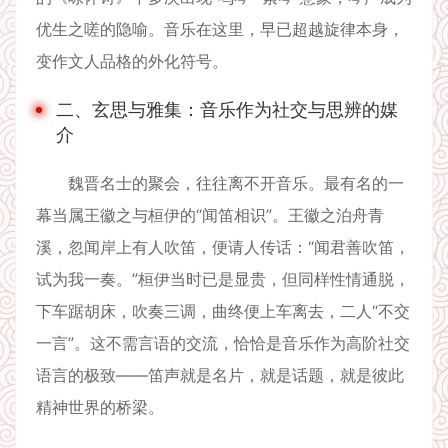
优生之嗟的隐喻。音乐在这里，早已超越旋律本身，
变作文人品格的外化符号。
二、玄思与雅集：音乐作为社交与思辨的媒
介
魏晋名士的聚会，往往离不开音乐。最有名的一
幕当属王徽之与桓伊的“闻笛相识”。王徽之泊舟青
溪，忽闻岸上有人吹笛，便请人传话：“闻君善吹笛，
试为我一奏。”桓伊当时已是显贵，但同样性情通脱，
下车踞胡床，吹奏三调，曲终便上车离去，二人“不交
一言”。这不需言语的交流，恰恰是音乐作为高阶社交
语言的极致——笛声就是名片，就是话题，就是彼此
精神世界的桥梁。