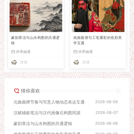
篆刻章法与山水构图的共通逻
戏曲脸谱与工笔重彩的色彩美
辑
学互通
跨界融通
跨界融通
沐清
沐清
猜你喜欢
元曲曲牌节奏与写意人物动态表达互通
2026-08-09
汉赋铺叙笔法与汉代画像石构图同源
2026-08-07
篆刻章法与山水构图的共通逻辑
2026-08-06