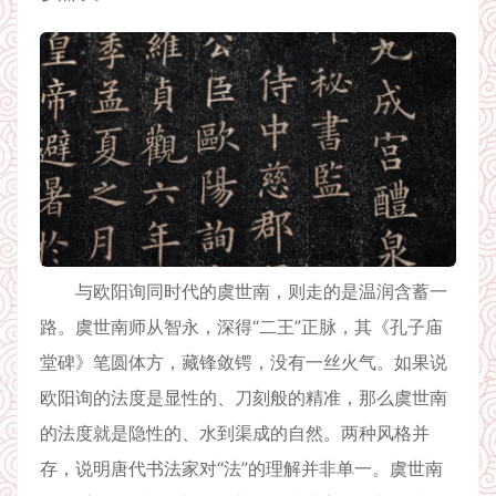
与欧阳询同时代的虞世南，则走的是温润含蓄一
路。虞世南师从智永，深得“二王”正脉，其《孔子庙
堂碑》笔圆体方，藏锋敛锷，没有一丝火气。如果说
欧阳询的法度是显性的、刀刻般的精准，那么虞世南
的法度就是隐性的、水到渠成的自然。两种风格并
存，说明唐代书法家对“法”的理解并非单一。虞世南