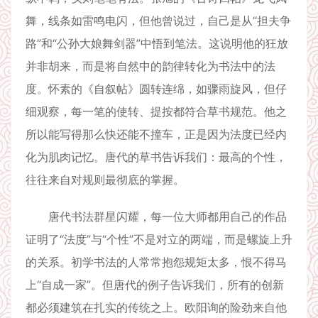
舞，线条如雷鸣电闪，但他曾说过，自己是从“担夫争
路”和“公孙大娘舞剑器”中悟到笔法。这说明他的狂放
并非胡来，而是将自然中的韵律转化为书法中的法
度。怀素的《自叙帖》圆转连绵，如骤雨旋风，但仔
细观察，每一笔的使转、提按都符合草书规范。他之
所以能写得那么快还能不撞车，正是因为法度已经内
化为肌肉记忆。唐代的草书告诉我们：最高的个性，
往往来自对规则最彻底的掌握。
唐代书法群星闪耀，每一位大师都用自己的作品
证明了“法度”与“个性”不是对立的两端，而是螺旋上升
的关系。初学书法的人常常抱怨规矩太多，恨不得马
上“自成一家”。但唐代的例子告诉我们，所有的创新
都必须建筑在扎实的传统之上。欧阳询的险劲来自他