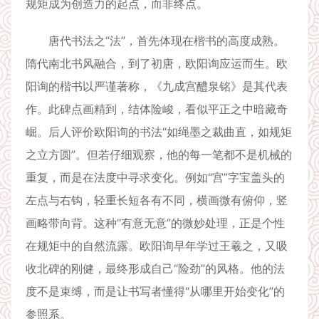
规矩成为创造力的起点，而非终点。
唐代书法之“法”，首先体现在楷书的高度成熟。
隋代南北书风融合，到了初唐，欧阳询应运而生。欧
阳询的楷书以严谨著称，《九成宫醴泉铭》是其代表
作。此碑点画精到，结体险峻，看似平正之中暗藏奇
崛。后人评价欧阳询的书法“如绳墨之裁曲直，如规矩
之立方圆”。但若仔细观察，他的每一笔都不是机械的
重复，而是在法度中寻求变化。例如“宫”字宝盖头的
左点与右钩，轻重长短各有不同，横画微有俯仰，竖
画略带向背。这种“有意无意”的微妙处理，正是个性
在规矩中的自然流露。欧阳询早年学过王羲之，又吸
收北碑的刚健，最终形成自己“险劲”的风格。他的法
度不是束缚，而是让书写者懂得“从哪里开始变化”的
参照系。