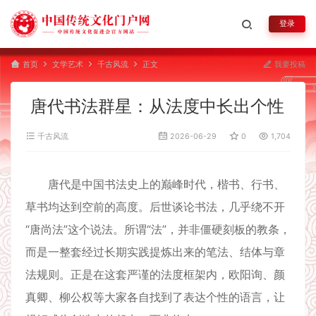
登录
首页
文学艺术
千古风流
正文
我要投稿
唐代书法群星：从法度中长出个性
千古风流
2026-06-29
0
1,704
唐代是中国书法史上的巅峰时代，楷书、行书、
草书均达到空前的高度。后世谈论书法，几乎绕不开
“唐尚法”这个说法。所谓“法”，并非僵硬刻板的教条，
而是一整套经过长期实践提炼出来的笔法、结体与章
法规则。正是在这套严谨的法度框架内，欧阳询、颜
真卿、柳公权等大家各自找到了表达个性的语言，让