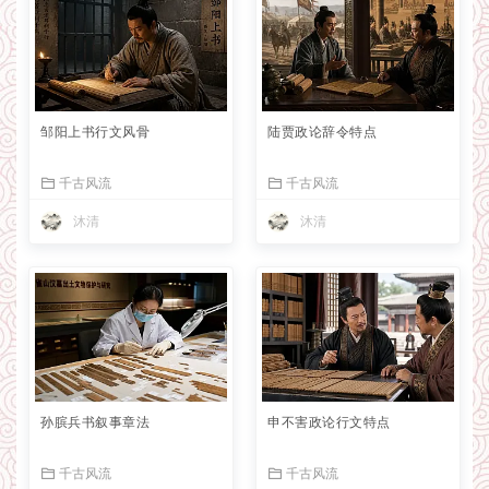
邹阳上书行文风骨
陆贾政论辞令特点
千古风流
千古风流
沐清
沐清
孙膑兵书叙事章法
申不害政论行文特点
千古风流
千古风流