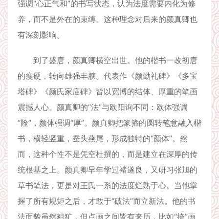
强调“心正气和”的书写状态，认为法度需要内化为修
养，而不是外在的束缚。这种理念对后来的颜真卿也
有深刻影响。
到了盛唐，颜真卿横空出世。他的楷书一改初唐
的瘦硬，转向雄强丰腴。代表作《颜勤礼碑》《多宝
塔碑》《颜氏家庙碑》皆以宽博的结体、厚重的笔画
震撼人心。颜真卿的“法”与欧阳询不同：欧体强调
“险”，颜体强调“厚”。颜真卿把篆籀的圆转笔意融入楷
书，横轻竖重，蚕头燕尾，形成独特的“颜体”。然
而，这种个性不是凭空杜撰的，而是建立在深厚的传
统根基之上。颜真卿早年学过褚遂良，又研习张旭的
草书笔法，更是对王氏一系的法度烂熟于心。当他掌
握了所有规矩之后，才敢于“破法”而立新法。他的书
法面貌虽然粗犷，但点画之间皆有来历，比如“捺”画