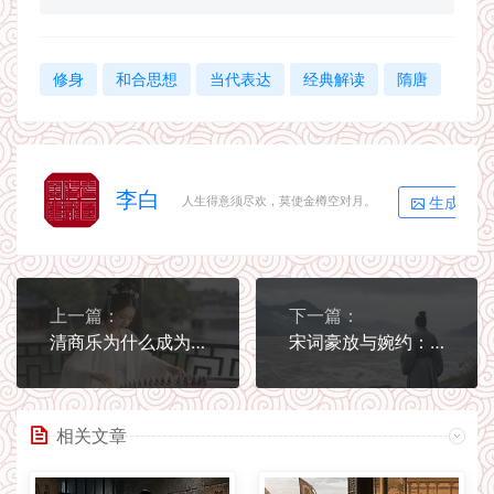
修身
和合思想
当代表达
经典解读
隋唐
李白
生成海报
人生得意须尽欢，莫使金樽空对月。
上一篇：
下一篇：
清商乐为什么成为时代声音
宋词豪放与婉约：不只是两种风格标签
相关文章