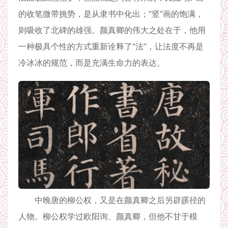
的收笔微带挑势，是从隶书中化出；“竖”画的饱满，
则吸收了北碑的雄强。颜真卿的伟大之处在于，他用
一种极具个性的方式重新诠释了“法”，让法度不再是
冷冰冰的规范，而是充满生命力的表达。
中晚唐的柳公权，又是在颜真卿之后另辟蹊径的
人物。柳公权学过欧阳询、颜真卿，但他不甘于模