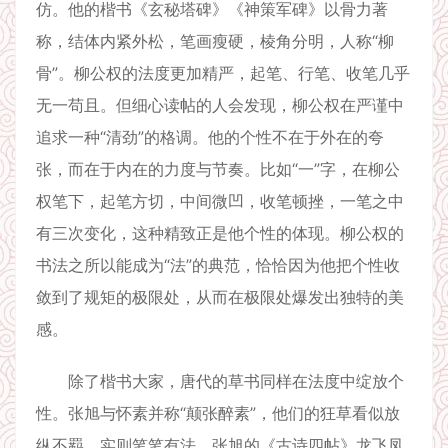
仿。他的楷书《玄秘塔碑》《神策军碑》以骨力著
称，结体内紧外松，笔画瘦硬，棱角分明，人称“柳
骨”。柳公权的法度更加精严，起笔、行笔、收笔几乎
无一苟且。但细心读帖的人会发现，柳公权在严谨中
追求一种“清劲”的格调。他的个性不在于外在的夸
张，而在于内在的力度与节奏。比如“一”字，在柳公
权笔下，起笔方切，中间微凹，收笔顿挫，一笔之中
有三次变化，这种精致正是他个性的体现。柳公权的
书法之所以能成为“法”的典范，恰恰因为他把个性收
敛到了规矩的极限处，从而在极限处爆发出独特的美
感。
除了楷书大家，唐代的草书同样在法度中绽放个
性。张旭与怀素并称“颠张醉素”，他们的狂草看似放
纵不羁，实则笔笔有法。张旭的《古诗四帖》龙飞凤