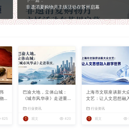
下一篇：
非遗消夏购物月主场活动在苏州启幕
伟
巴渝大地，立体山城：
上海市文联座谈新大
物
《城市风华录》走进重
文艺：让人文思想融
庆
数字世界
行业资讯
行业资讯
625
观文
420
观文