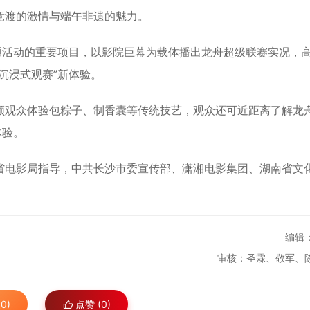
竞渡的激情与端午非遗的魅力。
活动的重要项目，以影院巨幕为载体播出龙舟超级联赛实况，
沉浸式观赛”新体验。
观众体验包粽子、制香囊等传统技艺，观众还可近距离了解龙
体验。
电影局指导，中共长沙市委宣传部、潇湘电影集团、湖南省文
编辑
审核：圣霖、敬军、
0)
点赞 (
0
)