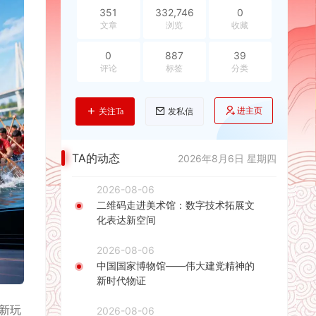
351
332,746
0
文章
浏览
收藏
0
887
39
评论
标签
分类
进主页
关注Ta
发私信
TA的动态
2026年8月6日 星期四
2026-08-06
二维码走进美术馆：数字技术拓展文
化表达新空间
2026-08-06
中国国家博物馆——伟大建党精神的
新时代物证
新玩
2026-08-06