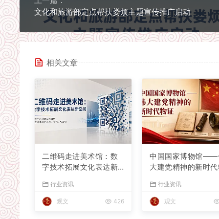
上一篇：
文化和旅游部定点帮扶娄烦主题宣传推广启动
相关文章
二维码走进美术馆：数
中国国家博物馆——
字技术拓展文化表达新
大建党精神的新时代
空间
证
行业资讯
行业资讯
观文
426
观文