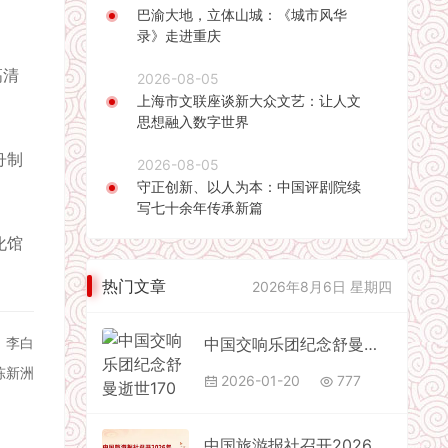
巴渝大地，立体山城：《城市风华
录》走进重庆
高清
2026-08-05
上海市文联座谈新大众文艺：让人文
思想融入数字世界
舟制
2026-08-05
守正创新、以人为本：中国评剧院续
写七十余年传承新篇
化馆
热门文章
2026年8月6日 星期四
中国交响乐团纪念舒曼逝世170周年交响音乐会在北京音乐厅上演
：李白
陈新洲
2026-01-20
777
中国旅游报社召开2026年全国两会宣传报道工作动员部署会