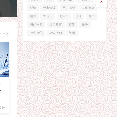
明清
经典解读
历史演变
文化辨析
隋唐
近现代
习近平
非遗
端午
思想来源
校园教育
秦汉
修身
行业资讯
会议活动
丝绸
众
入
559