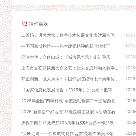
猜你喜欢
二维码走进美术馆：数字技术拓展文化表达新空间
2026
中国国家博物馆——伟大建党精神的新时代物证
2026
巴渝大地，立体山城：《城市风华录》走进重庆
2026
上海市文联座谈新大众文艺：让人文思想融入数字世界
2026
守正创新、以人为本：中国评剧院续写七十余年传承新篇
2026
《国家信息化发展报告（2025年）》发布：数字技术赋能文化发展
2026
2026年全国“四季村歌”示范活动暨第二十三届西北五省（区）“花儿”演唱会主场活动在青海西宁举办
2026
2026“新疆是个好地方”非遗援疆主题展示活动在石河子开幕
2026
庆祝中国共产党成立105周年优秀舞台艺术作品展演在京拉开帷幕
2026
“大匠之道——任星航钧瓷作品展”亮相中国美术馆
2026