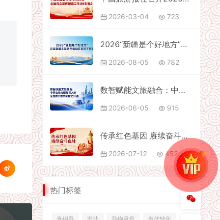
2026-03-04
723
2026“新疆是个好地方”非遗援疆主题展示活动在石河子开幕
2026-08-05
782
数智赋能文旅融合：中国文化传媒集团入选全国成长性文化企业30强
2026-06-05
915
传承红色基因 赓续奋斗血脉
2026-07-12
452
热门标签
青铜器
书法
器物承载
当代转化