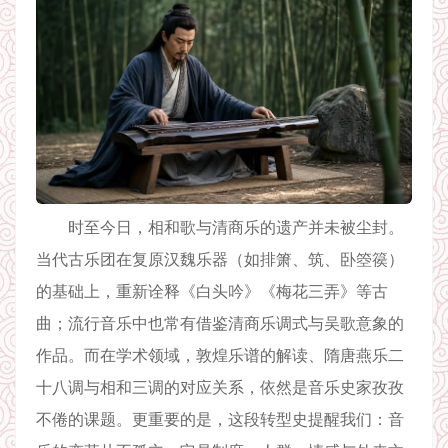
时至今日，相和歌与清商乐的遗产并未被尘封。
当代古乐团在复原汉魏乐器（如排箫、筑、卧箜篌）
的基础上，重新诠释《白头吟》《梅花三弄》等古
曲；流行音乐中也常有借鉴清商乐调式与吴歌意象的
作品。而在学术领域，敦煌乐谱的解读、隋唐燕乐二
十八调与相和三调的对应关系，依然是音乐史家孜孜
不倦的课题。更重要的是，这段转型史提醒我们：音