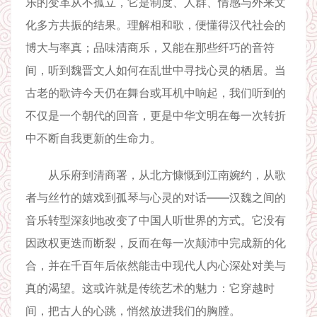
乐的变革从不孤立，它是制度、人群、情感与外来文
化多方共振的结果。理解相和歌，便懂得汉代社会的
博大与率真；品味清商乐，又能在那些纤巧的音符
间，听到魏晋文人如何在乱世中寻找心灵的栖居。当
古老的歌诗今天仍在舞台或耳机中响起，我们听到的
不仅是一个朝代的回音，更是中华文明在每一次转折
中不断自我更新的生命力。
从乐府到清商署，从北方慷慨到江南婉约，从歌
者与丝竹的嬉戏到孤琴与心灵的对话——汉魏之间的
音乐转型深刻地改变了中国人听世界的方式。它没有
因政权更迭而断裂，反而在每一次颠沛中完成新的化
合，并在千百年后依然能击中现代人内心深处对美与
真的渴望。这或许就是传统艺术的魅力：它穿越时
间，把古人的心跳，悄然放进我们的胸膛。