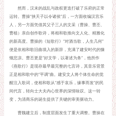
然而，汉末的战乱与政权更迭打破了乐府的正常
运转。曹操“挟天子以令诸侯”后，一方面收编汉宫乐
人，另一方面凭借其父子三人的文采（曹操、曹丕、
曹植）亲自创作歌诗，将相和歌推向文人化、精雅化
的新高度。曹操的《短歌行》“对酒当歌，人生几何”
便是依相和歌旧曲填入的新辞，充满了建安时代的慷
慨悲凉。曹丕更是“好文学，以著述为务”，他所作
《燕歌行》是现存最早最完整的七言诗，其音乐背景
正是相和歌中的“平调”曲。建安文人将个体生命的觉
醒注入歌词，使相和歌从“感于哀乐，缘事而发”的民
间代言，转向士大夫内心世界的深情咏叹。这一转
变，为清商乐的诞生提供了关键的审美驱动力。
曹魏建立后，制度层面发生了重大调整。曹操在