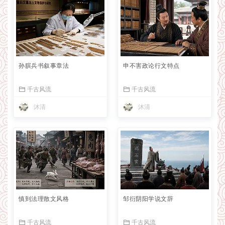
孙膑兵书叙事章法
申不害政论行文特点
千古风流
千古风流
沐清
沐清
慎到法理散文风格
邹衍阴阳学说文辞
千古风流
千古风流