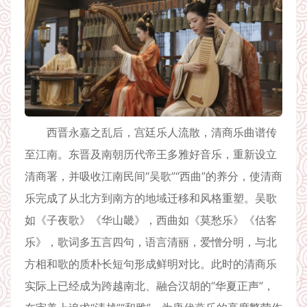
西晋永嘉之乱后，宫廷乐人流散，清商乐曲谱传
至江南。东晋及南朝历代帝王多雅好音乐，重新设立
清商署，并吸收江南民间“吴歌”“西曲”的养分，使清商
乐完成了从北方到南方的地域迁移和风格重塑。吴歌
如《子夜歌》《华山畿》，西曲如《莫愁乐》《估客
乐》，歌词多五言四句，语言清丽，爱憎分明，与北
方相和歌的质朴长短句形成鲜明对比。此时的清商乐
实际上已经成为跨越南北、融合汉胡的“华夏正声”，