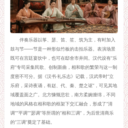
伴奏乐器以筝、瑟、笛、笙、筑为主，有时加入
鼓与节——节是一种形似竹板的击拍乐器。表演场景
既可在宫廷宴饮中，也可在邸舍市井间。汉代设有“乐
府”专司采集民歌、创制新曲，相和歌的繁荣与这一制
度密不可分。据《汉书·礼乐志》记载，汉武帝时“立
乐府，采诗夜诵，有赵、代、秦、楚之讴”，可见其地
域覆盖面之广。北方慷慨悲壮，南方柔婉缠绵，不同
地域的风格在相和歌的框架下交汇融合，形成了“清
调”“平调”“瑟调”等所谓的“相和三调”，为后世清商乐
的“三调”奠定了基础。