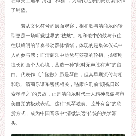
在审美上追求“清越”“和雅”，为唐代燕乐的高度繁荣作
了铺垫。
若从文化符号的层面观察，相和歌与清商乐的转
型更是一场听觉世界的“祛魅”。相和歌中的鼓与节往
往以鲜明的节奏带动群体情绪，体现的是集体仪式中
人的参与感；而清商乐中琵琶与箜篌的轮指、揉弦则
擅长刻画个人心境，营造一种“此时无声胜有声”的留
白。代表作《广陵散》虽是琴曲，但其早期流传与相
和歌、清商乐谱系密切相关，嵇康临刑前“顾视日影，
索琴弹之”的典故，正是清商乐时代士人精神孤傲与审
美自觉的极致表现。这种“孤琴独奏、弦外有音”的欣
赏方式，成为中国音乐中“清微淡远”传统的美学源
头。