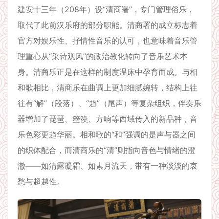
建安十三年（208年）设“清商署”，专门管理俗乐，
取代了此前汉乐府的部分职能。清商署的成立标志着
官方对娱乐性、抒情性音乐的认可，也意味着音乐管
理重心从“采诗观风”的政治教化转向了音乐艺术本
身。清商乐正是在这样的制度温床中孕育而成。与相
和歌相比，清商乐在曲调上更加细腻婉转，结构上往
往有“解”（段落）、“趋”（尾声）等复杂组织，伴奏乐
器增加了琵琶、箜篌、方响等西域传入的新品种，音
乐色彩更趋华丽。相和歌的“和”强调的是声与器之间
的织体配合，而清商乐的“清”则指向音色与情绪的澄
澈——如清露凝霜、如素月流天，带有一种淡淡的哀
愁与超越性。