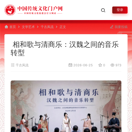
登录
首页
文学艺术
千古风流
正文
我要投稿
相和歌与清商乐：汉魏之间的音乐
转型
千古风流
2026-06-25
0
973