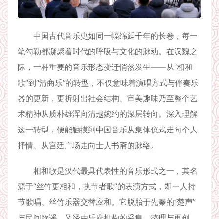
中国古代音乐史如同一幅绵延千年的长卷，每一
笔勾勒都凝聚着时代的呼吸与文化的脉动。在汉魏之
际，一种重要的音乐形态变迁悄然发生——从“相和
歌”到“清商乐”的转型，不仅意味着演唱方式与伴奏乐
器的更新，更折射出社会结构、审美趣味乃至整个艺
术精神从质朴雄浑向清越婉约的深层转向。深入理解
这一转型，便能触摸到中国音乐从集体仪式走向个人
抒情、从宫廷广场走向士人书斋的脉络。
相和歌是汉代最具代表性的音乐形式之一，其名
源于“丝竹更相和，执节者歌”的表演方式，即一人持
节歌唱、丝竹乐器交替应和。它脱胎于先秦的“楚声”
与民间歌谣，又经由乐府机构的采集、整理与再创