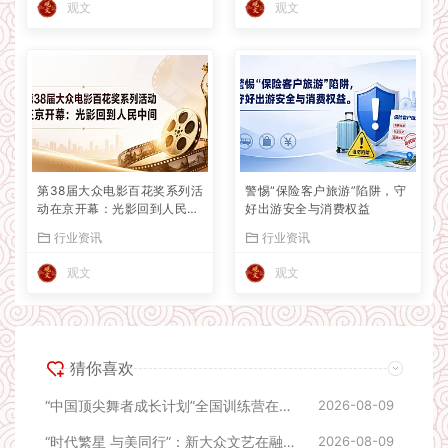
观文
观文
第38届大众电影百花奖系列活
警惕“保险客户旅游”陷阱，守
动在京开幕：光影回到人民中
好出游安全与消费权益
间
行业资讯
行业资讯
观文
观文
猜你喜欢
“中国顶尖舞者成长计划”全国训练营在济南开营
2026-08-09
“时代繁星 与美同行”：新大众文艺在融合中拓展表达空间
2026-08-09