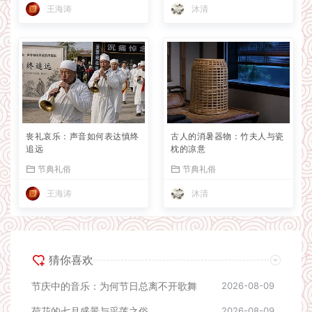
王海涛
沐清
丧礼哀乐：声音如何表达慎终
古人的消暑器物：竹夫人与瓷
追远
枕的凉意
节典礼俗
节典礼俗
王海涛
沐清
猜你喜欢
节庆中的音乐：为何节日总离不开歌舞
2026-08-09
荷花的七月盛景与采莲之俗
2026-08-09