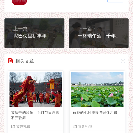
上一篇：
下一篇：
泥巴仗里祈丰年：芒种“安苗”与土地最深情的对话
一杯端午酒，千年草木香：菖蒲酒与雄黄酒的文化溯源
相关文章
节庆中的音乐：为何节日总离
荷花的七月盛景与采莲之俗
不开歌舞
节典礼俗
节典礼俗