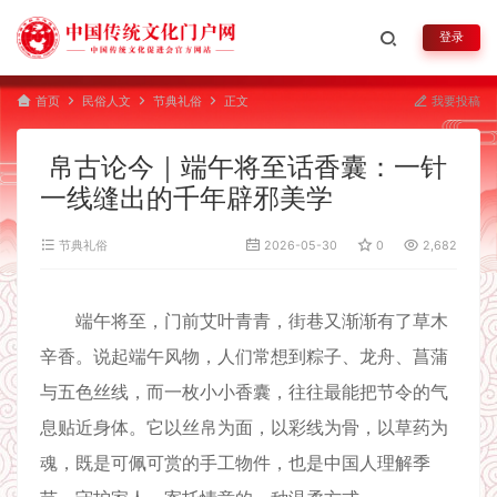
登录
首页
民俗人文
节典礼俗
正文
我要投稿
帛古论今｜端午将至话香囊：一针
一线缝出的千年辟邪美学
节典礼俗
2026-05-30
0
2,682
端午将至，门前艾叶青青，街巷又渐渐有了草木
辛香。说起端午风物，人们常想到粽子、龙舟、菖蒲
与五色丝线，而一枚小小香囊，往往最能把节令的气
息贴近身体。它以丝帛为面，以彩线为骨，以草药为
魂，既是可佩可赏的手工物件，也是中国人理解季