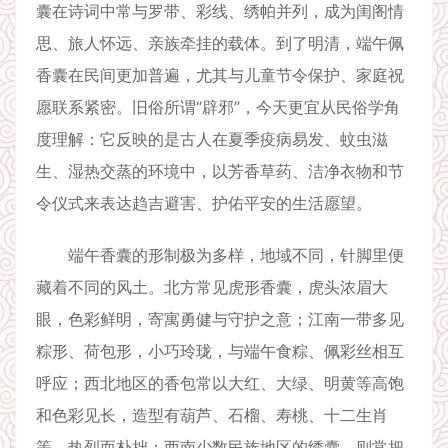
囊在诗词中常与罗带、彩线、绣帕并列，成为闺阁情
思、旅人怀远、亲族牵挂的载体。到了明清，端午佩
香囊在民间更加普遍，尤其与儿童节令保护、家庭祝
愿联系紧密。旧俗所谓“辟邪”，今天更宜从民俗学角
度理解：它反映的是古人在夏季疫病易发、蚊虫滋
生、湿热交蒸的环境中，以芳香草药、洁净衣物和节
令仪式来表达趋吉避害、护佑平安的生活愿望。
端午香囊的形制极为多样，地域不同，针脚里便
藏着不同的风土。北方常见虎形香囊，虎头浓眉大
眼，色彩鲜明，寄寓勇健与守护之意；江南一带多见
粽形、荷包形，小巧玲珑，与端午食粽、佩彩丝相互
呼应；西北地区的香包常以大红、大绿、明黄等高饱
和色彩见长，造型有葫芦、石榴、寿桃、十二生肖
等，热烈而朴拙；西南少数民族地区的绣囊，则常把