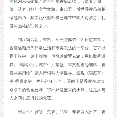
饰化为人格象征：芳草不是神秘之物，而是君子自
修、洁身自好的文学意象。由此看，后世香囊虽然越
做越精巧，其文化根脉却早已埋在中国人对清芬、礼
度与品格的理解之中。
到汉魏六朝，香料、丝织与佩饰工艺日益丰富，
香囊逐渐成为日常生活和审美表达的一部分。它可以
悬于帐中、佩于腰间，也可以放置衣箱，用以取香避
秽。隋唐以后，城市生活繁盛，香文化更趋细腻，香
囊从实用物件进入诗词与人情世界。秦观《满庭芳》
中“香囊暗解，罗带轻分”一句，写的正是香囊在离情
别绪中的含蓄意味：它不只是盛香的小袋，也是人与
人之间心意流转的凭证。
宋人生活雅致，焚香、品香、佩香皆入日常。香