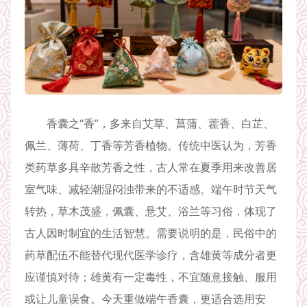
香囊之“香”，多来自艾草、菖蒲、藿香、白芷、
佩兰、薄荷、丁香等芳香植物。传统中医认为，芳香
类药草多具辛散芳香之性，古人常在夏季用来改善居
室气味、减轻潮湿闷浊带来的不适感。端午时节天气
转热，草木茂盛，佩囊、悬艾、浴兰等习俗，体现了
古人因时制宜的生活智慧。需要说明的是，民俗中的
药草配伍不能替代现代医学诊疗，含雄黄等成分者更
应谨慎对待；雄黄有一定毒性，不宜随意接触、服用
或让儿童误食。今天重做端午香囊，更适合选用安