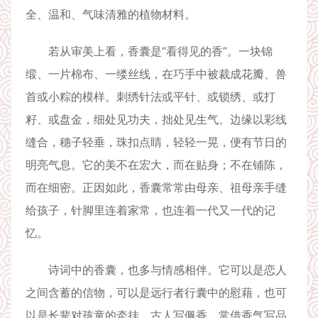
全、温和、气味清雅的植物材料。
若从审美上看，香囊是“看得见的香”。一块锦
缎、一片棉布、一缕丝线，在巧手中被裁成花瓣、兽
首或小粽的模样。刺绣针法或平针、或锁绣、或打
籽、或盘金，细处见功夫，拙处见生气。边缘以彩线
缝合，穗子轻垂，珠扣点睛，轻轻一晃，便有节日的
明亮气息。它的美不在宏大，而在贴身；不在铺陈，
而在细密。正因如此，香囊常常由母亲、祖母亲手缝
给孩子，针脚里连着家常，也连着一代又一代的记
忆。
诗词中的香囊，也多与情感相伴。它可以是恋人
之间含蓄的信物，可以是远行者行囊中的慰藉，也可
以是长辈对孩童的牵挂。古人写佩香，常借香气写品