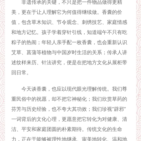
非遗传承的关键，不只是把一件物品做得更精
美，更在于让人理解它为何值得继续做。香囊的价
值，包含草木知识、节令观念、刺绣技艺、家庭情感
和地方记忆。孩子学着穿针引线，知道端午不只有吃
粽子的热闹；年轻人亲手配一枚香囊，也会重新认识
艾草、菖蒲等植物与中国岁时生活的关系；传承人讲
述纹样来历、针法讲究，便是在把地方文化从展柜带
回日常。
今天谈香囊，也应以现代眼光理解传统。我们尊
重民俗中的祝愿，却不把它神秘化；我们欣赏草药的
芬芳与历史经验，也不夸大其功效；我们珍视“辟邪”
一词背后的文化心理，更愿意把它转化为对健康、清
洁、平安和家庭团圆的朴素期待。传统文化的生命
力，正在于能够被理性地继承、审美地转化、温和地