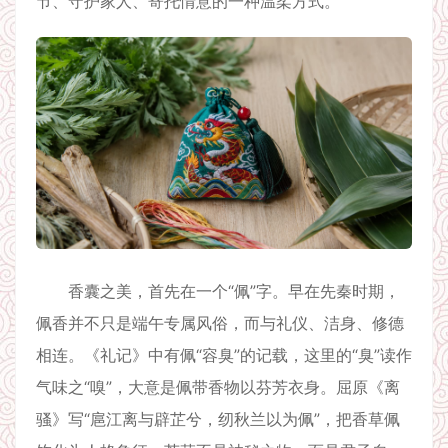
节、守护家人、寄托情意的一种温柔方式。
香囊之美，首先在一个“佩”字。早在先秦时期，
佩香并不只是端午专属风俗，而与礼仪、洁身、修德
相连。《礼记》中有佩“容臭”的记载，这里的“臭”读作
气味之“嗅”，大意是佩带香物以芬芳衣身。屈原《离
骚》写“扈江离与辟芷兮，纫秋兰以为佩”，把香草佩