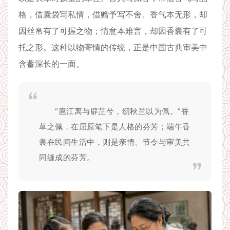
格，借囊袋写私情，借赠予写不舍。香气本无形，却
因丝帛有了可握之物；情意本难言，却因香囊有了可
托之形。这种以物寄情的传统，正是中国古典审美中
含蓄深长的一面。
“扈江离与辟芷兮，纫秋兰以为佩。”香
草之佩，在屈原笔下是人格的芬芳；端午香
囊在民间生活中，则是亲情、节令与审美共
同缝成的芬芳。