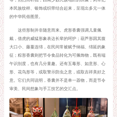
本民族纹样、银饰或织带结合起来，呈现出多元一体
的中华民俗图景。
这些形制并非随意而来。虎形香囊强调儿童佩
戴，借虎的威猛形象表达长辈的呵护；葫芦形因其腹
大口小、藤蔓连绵，在民间常被赋予纳福、绵延的象
征；粽形香囊则把节令食品转化为可佩饰物，既有端
午识别度，也有几分童趣。还有五毒形、如意形、心
形、花鸟形等，或取警示防虫之意，或取吉祥美好之
意。它们共同说明，香囊并不是单一器物，而是节令
审美、民间想象与手工技艺的交汇点。