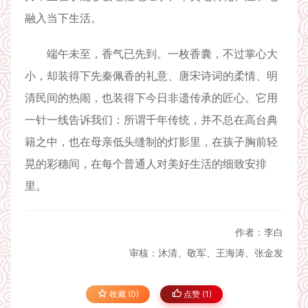
融入当下生活。
端午未至，香气已先到。一枚香囊，不过掌心大
小，却装得下先秦佩香的礼意、唐宋诗词的柔情、明
清民间的热闹，也装得下今日非遗传承的匠心。它用
一针一线告诉我们：所谓千年传统，并不总在高台典
籍之中，也在母亲低头缝制的灯影里，在孩子胸前轻
晃的彩穗间，在每个普通人对美好生活的细致安排
里。
作者：李白
审核：沐清、敬军、王海涛、张金发
收藏 (0)
点赞 (
1
)